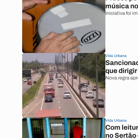
música no
Iniciativa foi
Vida Urbana
Sancionad
que dirigir
Nova regra apr
Vida Urbana
Com leitur
no Sertão