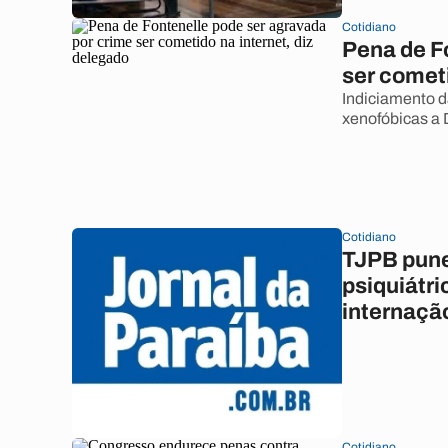
Cotidiano
Pena de F
ser cometi
Indiciamento d
xenofóbicas a D
Cotidiano
TJPB pune
psiquiátr
internaçã
Cotidiano