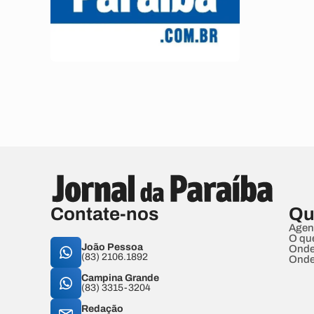
Contate-nos
Qu
Agen
O qu
João Pessoa
Onde
(83) 2106.1892
Onde
Campina Grande
(83) 3315-3204
Redação