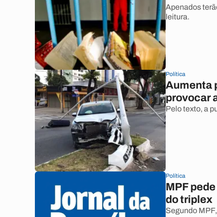
Apenados terão
leitura.
Política
Aumenta p
provocar 
Pelo texto, a p
Política
MPF pede 
do triplex
Segundo MPF, 