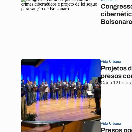
Congresso
cibernétic
Bolsonar
Vida Urbana
Projetos d
presos co
Cada 12 horas 
Vida Urbana
Presos po