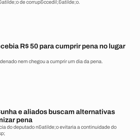
atilde;o de corrup&ccedil;&atilde;o.
ebia R$ 50 para cumprir pena no lugar
ndenado nem chegou a cumprir um dia da pena.
unha e aliados buscam alternativas
mizar pena
a do deputado n&atilde;o evitaria a continuidade do
sp;