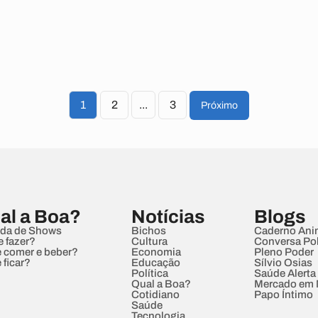
1
2
...
3
Próximo
al a Boa?
Notícias
Blogs
da de Shows
Bichos
Caderno Ani
e fazer?
Cultura
Conversa Pol
 comer e beber?
Economia
Pleno Poder
 ficar?
Educação
Sílvio Osias
Política
Saúde Alerta
Qual a Boa?
Mercado em
Cotidiano
Papo Íntimo
Saúde
Tecnologia