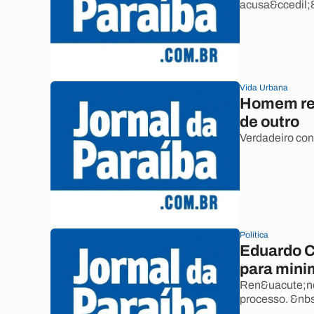
acusa&ccedil;&
Vida Urbana
Homem rec
de outro
Verdadeiro co
Política
Eduardo C
para mini
Ren&uacute;nci
processo. &nb