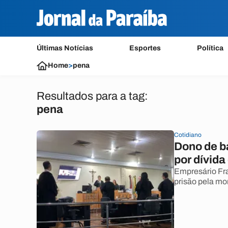
Últimas Notícias
Esportes
Política
Home
>
pena
Resultados para a tag:
pena
Cotidiano
Dono de b
por dívid
Empresário Fra
prisão pela mo