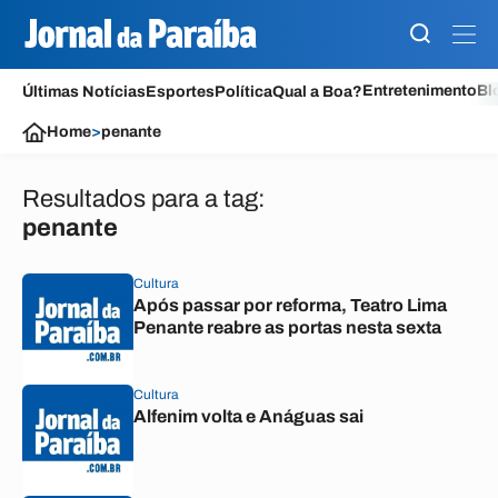
Entretenimento
Bl
Últimas Notícias
Esportes
Política
Qual a Boa?
Home
>
penante
Resultados para a tag:
penante
Cultura
Após passar por reforma, Teatro Lima
Penante reabre as portas nesta sexta
Cultura
Alfenim volta e Anáguas sai