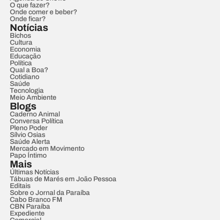
O que fazer?
Onde comer e beber?
Onde ficar?
Notícias
Bichos
Cultura
Economia
Educação
Política
Qual a Boa?
Cotidiano
Saúde
Tecnologia
Meio Ambiente
Blogs
Caderno Animal
Conversa Política
Pleno Poder
Sílvio Osias
Saúde Alerta
Mercado em Movimento
Papo Íntimo
Mais
Últimas Notícias
Tábuas de Marés em João Pessoa
Editais
Sobre o Jornal da Paraíba
Cabo Branco FM
CBN Paraíba
Expediente