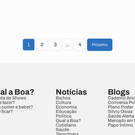
1
2
3
...
4
Próximo
al a Boa?
Notícias
Blogs
da de Shows
Bichos
Caderno Ani
e fazer?
Cultura
Conversa Pol
 comer e beber?
Economia
Pleno Poder
 ficar?
Educação
Sílvio Osias
Política
Saúde Alerta
Qual a Boa?
Mercado em
Cotidiano
Papo Íntimo
Saúde
Tecnologia