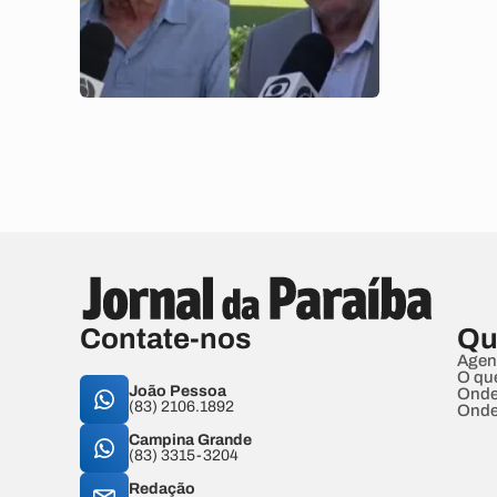
Contate-nos
Qu
Agen
O qu
João Pessoa
Onde
(83) 2106.1892
Onde
Campina Grande
(83) 3315-3204
Redação