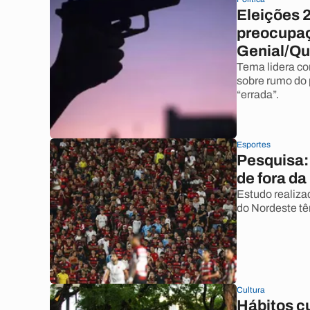
Eleições 2
preocupaç
Genial/Qu
Tema lidera co
sobre rumo do 
“errada”.
Esportes
Pesquisa:
de fora da
Estudo realiza
do Nordeste tê
Cultura
Hábitos cu