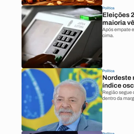
Política
Eleições 2
maioria vê
Após empate em
cima.
Política
Nordeste 
índice osc
Região segue c
dentro da marg
Política