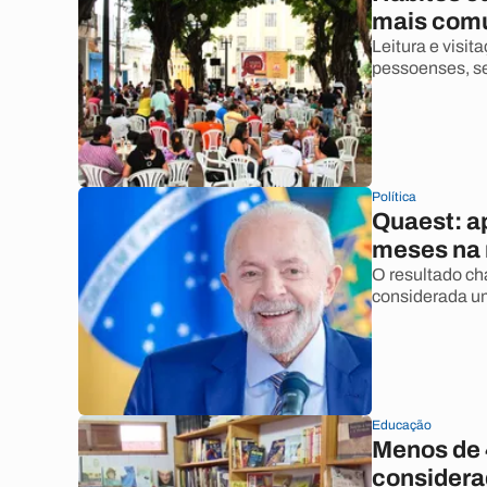
mais comu
Leitura e visit
pessoenses, se
Política
Quaest: a
meses na 
O resultado ch
considerada um
Educação
Menos de 
considera