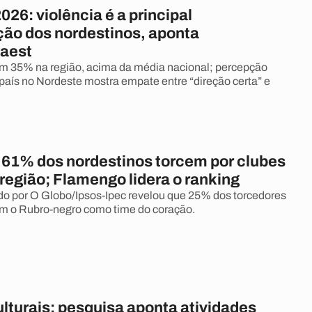
026: violência é a principal
ão dos nordestinos, aponta
aest
m 35% na região, acima da média nacional; percepção
país no Nordeste mostra empate entre “direção certa” e
 61% dos nordestinos torcem por clubes
 região; Flamengo lidera o ranking
do por O Globo/Ipsos-Ipec revelou que 25% dos torcedores
m o Rubro-negro como time do coração.
lturais: pesquisa aponta atividades