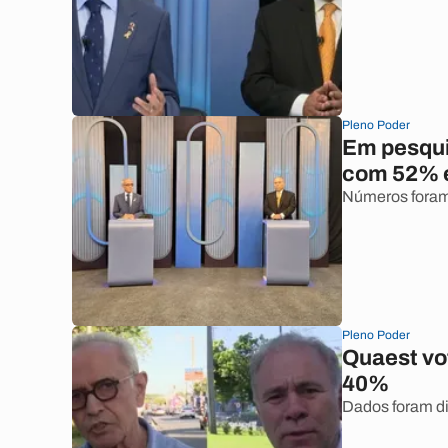
Pleno Poder
Em pesqui
com 52% 
Números foram
Pleno Poder
Quaest vo
40%
Dados foram d