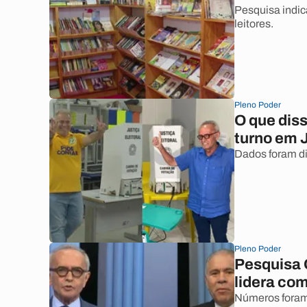
Pesquisa indic
leitores.
Pleno Poder
O que dis
turno em 
Dados foram d
Pleno Poder
Pesquisa 
lidera co
Números foram