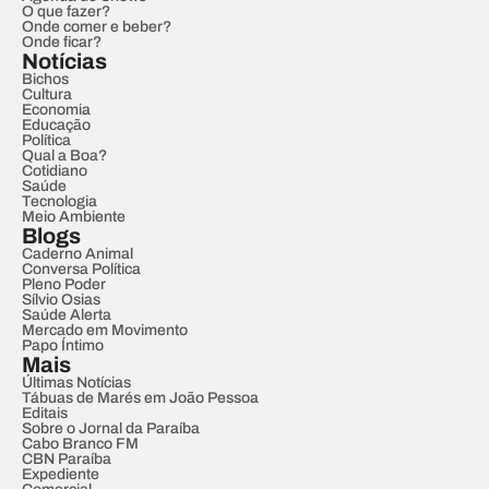
O que fazer?
Onde comer e beber?
Onde ficar?
Notícias
Bichos
Cultura
Economia
Educação
Política
Qual a Boa?
Cotidiano
Saúde
Tecnologia
Meio Ambiente
Blogs
Caderno Animal
Conversa Política
Pleno Poder
Sílvio Osias
Saúde Alerta
Mercado em Movimento
Papo Íntimo
Mais
Últimas Notícias
Tábuas de Marés em João Pessoa
Editais
Sobre o Jornal da Paraíba
Cabo Branco FM
CBN Paraíba
Expediente