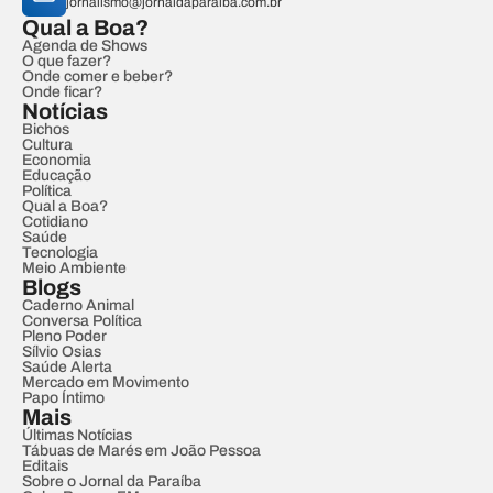
jornalismo@jornaldaparaiba.com.br
Qual a Boa?
Agenda de Shows
O que fazer?
Onde comer e beber?
Onde ficar?
Notícias
Bichos
Cultura
Economia
Educação
Política
Qual a Boa?
Cotidiano
Saúde
Tecnologia
Meio Ambiente
Blogs
Caderno Animal
Conversa Política
Pleno Poder
Sílvio Osias
Saúde Alerta
Mercado em Movimento
Papo Íntimo
Mais
Últimas Notícias
Tábuas de Marés em João Pessoa
Editais
Sobre o Jornal da Paraíba