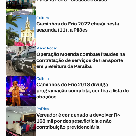
Cultura
Caminhos do Frio 2022 chega nesta
segunda (11), a Pilões
Pleno Poder
Operação Moenda combate fraudes na
contratação de serviços de transporte
em prefeitura da Paraíba
Cultura
Caminhos do Frio 2018 divulga
programação completa; confira a lista de
atrações
Política
Vereador é condenado a devolver R$
168 mil por despesa fictícia e não
contribuição previdenciária