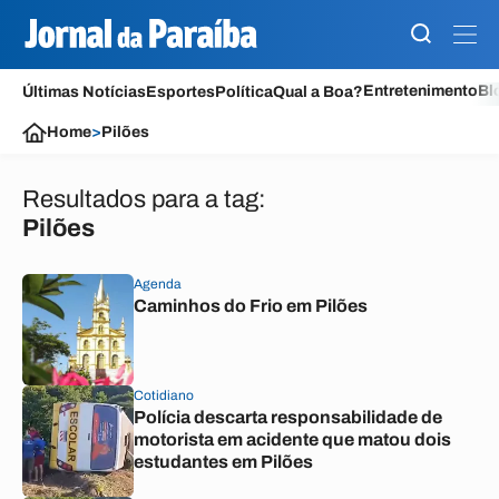
Entretenimento
Bl
Últimas Notícias
Esportes
Política
Qual a Boa?
Home
>
Pilões
Resultados para a tag:
Pilões
Agenda
Caminhos do Frio em Pilões
Cotidiano
Polícia descarta responsabilidade de
motorista em acidente que matou dois
estudantes em Pilões