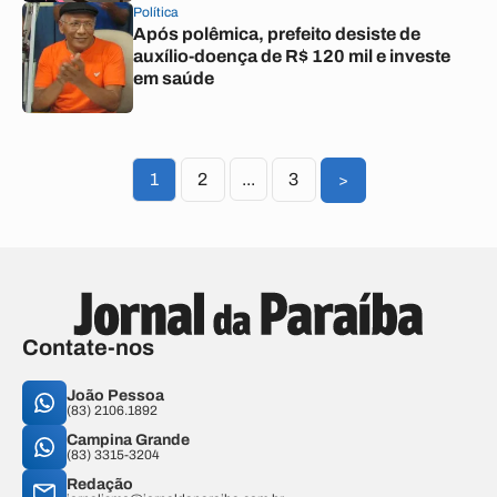
Política
Após polêmica, prefeito desiste de
auxílio-doença de R$ 120 mil e investe
em saúde
1
2
...
3
>
Contate-nos
João Pessoa
(83) 2106.1892
Campina Grande
(83) 3315-3204
Redação