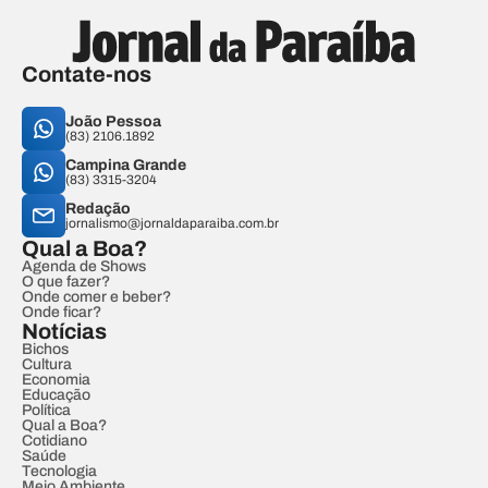
Contate-nos
João Pessoa
(83) 2106.1892
Campina Grande
(83) 3315-3204
Redação
jornalismo@jornaldaparaiba.com.br
Qual a Boa?
Agenda de Shows
O que fazer?
Onde comer e beber?
Onde ficar?
Notícias
Bichos
Cultura
Economia
Educação
Política
Qual a Boa?
Cotidiano
Saúde
Tecnologia
Meio Ambiente