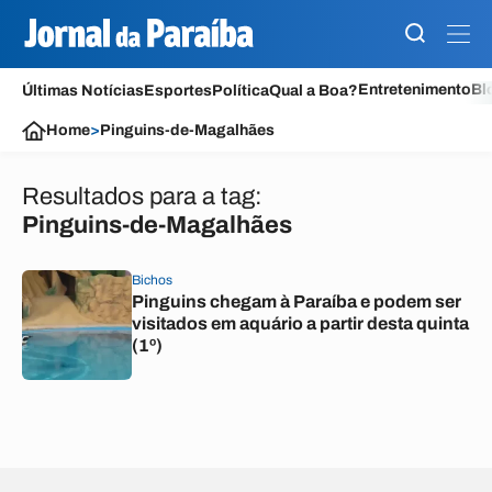
Entretenimento
Bl
Últimas Notícias
Esportes
Política
Qual a Boa?
Home
>
Pinguins-de-Magalhães
Resultados para a tag:
Pinguins-de-Magalhães
Bichos
Pinguins chegam à Paraíba e podem ser
visitados em aquário a partir desta quinta
(1º)