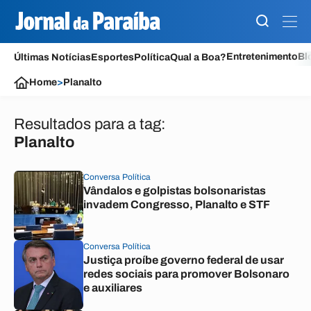
Entretenimento
Bl
Últimas Notícias
Esportes
Política
Qual a Boa?
Home
>
Planalto
Resultados para a tag:
Planalto
Conversa Política
Vândalos e golpistas bolsonaristas
invadem Congresso, Planalto e STF
Conversa Política
Justiça proíbe governo federal de usar
redes sociais para promover Bolsonaro
e auxiliares