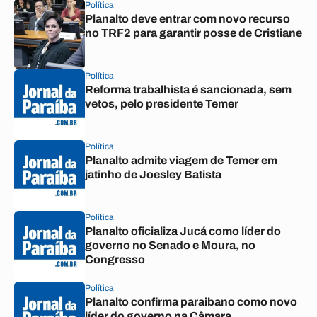
Política
Planalto deve entrar com novo recurso
no TRF2 para garantir posse de Cristiane
Política
Reforma trabalhista é sancionada, sem
vetos, pelo presidente Temer
Política
Planalto admite viagem de Temer em
jatinho de Joesley Batista
Política
Planalto oficializa Jucá como líder do
governo no Senado e Moura, no
Congresso
Política
Planalto confirma paraibano como novo
líder do governo na Câmara