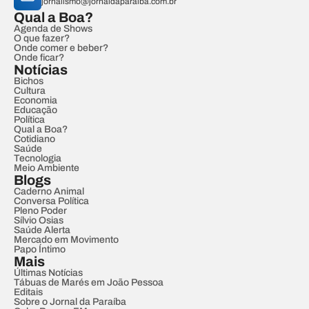
jornalismo@jornaldaparaiba.com.br
Qual a Boa?
Agenda de Shows
O que fazer?
Onde comer e beber?
Onde ficar?
Notícias
Bichos
Cultura
Economia
Educação
Política
Qual a Boa?
Cotidiano
Saúde
Tecnologia
Meio Ambiente
Blogs
Caderno Animal
Conversa Política
Pleno Poder
Sílvio Osias
Saúde Alerta
Mercado em Movimento
Papo Íntimo
Mais
Últimas Notícias
Tábuas de Marés em João Pessoa
Editais
Sobre o Jornal da Paraíba