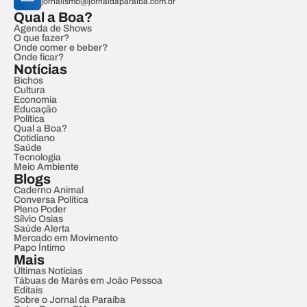
jornalismo@jornaldaparaiba.com.br
Qual a Boa?
Agenda de Shows
O que fazer?
Onde comer e beber?
Onde ficar?
Notícias
Bichos
Cultura
Economia
Educação
Política
Qual a Boa?
Cotidiano
Saúde
Tecnologia
Meio Ambiente
Blogs
Caderno Animal
Conversa Política
Pleno Poder
Sílvio Osias
Saúde Alerta
Mercado em Movimento
Papo Íntimo
Mais
Últimas Notícias
Tábuas de Marés em João Pessoa
Editais
Sobre o Jornal da Paraíba