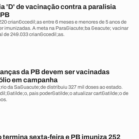
ia 'D' de vacinação contra a paralisia
a PB
.220 crian&ccedil;as entre 6 meses e menores de 5 anos de
r imunizadas. A meta na Para&iacute;ba &eacute; vacinar
l de 249.033 crian&ccedil;as.
rianças da PB devem ser vacinadas
pólio em campanha
rio da Sa&uacute;de distribuiu 327 mil doses ao estado.
l;&atilde;o, pais poder&atilde;o atualizar cart&atilde;o de
hos.
 termina sexta-feira e PB imuniza 252