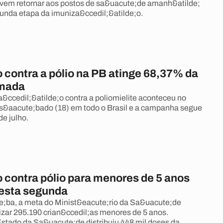
evem retornar aos postos de sa&uacute;de amanh&atilde;
gunda etapa da imuniza&ccedil;&atilde;o.
 contra a pólio na PB atinge 68,37% da
imada
a&ccedil;&atilde;o contra a poliomielite aconteceu no
s&aacute;bado (18) em todo o Brasil e a campanha segue
de julho.
 contra pólio para menores de 5 anos
esta segunda
e;ba, a meta do Minist&eacute;rio da Sa&uacute;de
zar 295.190 crian&ccedil;as menores de 5 anos.
Estado da Sa&uacute;de distribuiu 448 mil doses da