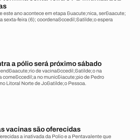
as
 este ano acontece em etapa &uacute;nica, ser&aacute;
a sexta-feira (6); coordena&ccedil;&atilde;o espera
ntra a pólio será próximo sábado
lend&aacute;rio de vacina&ccedil;&atilde;o na
a come&ccedil;a no munic&iacute;pio de Pedro
no Litoral Norte de Jo&atilde;o Pessoa.
s vacinas são oferecidas
ferecidas a inativada da Polio e a Pentavalente que