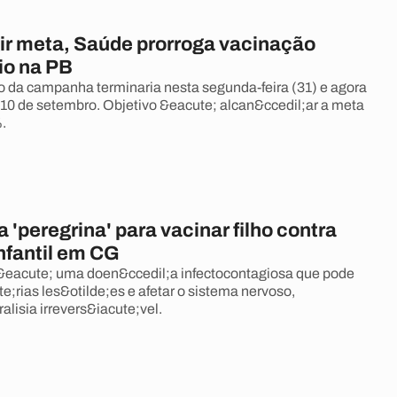
gir meta, Saúde prorroga vacinação
io na PB
 da campanha terminaria nesta segunda-feira (31) e agora
 10 de setembro. Objetivo &eacute; alcan&ccedil;ar a meta
.
a 'peregrina' para vacinar filho contra
infantil em CG
 &eacute; uma doen&ccedil;a infectocontagiosa que pode
e;rias les&otilde;es e afetar o sistema nervoso,
lisia irrevers&iacute;vel.