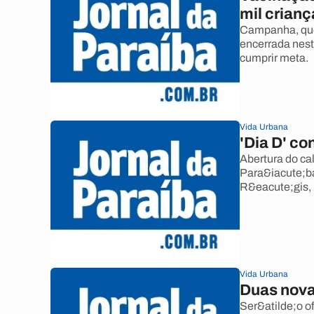
mil crianç
Campanha, que
encerrada nest
cumprir meta.
Vida Urbana
'Dia D' co
Abertura do ca
Para&iacute;b
R&eacute;gis, 
Vida Urbana
Duas nova
Ser&atilde;o o