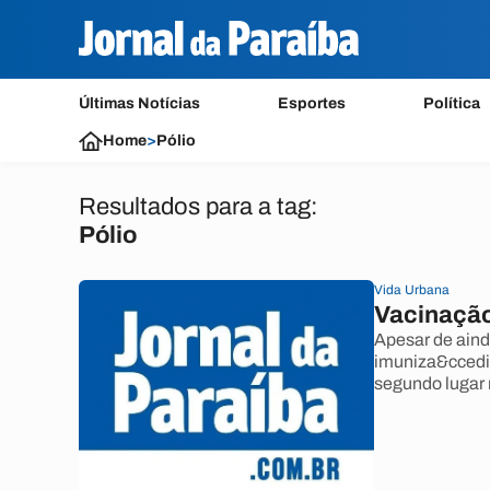
Últimas Notícias
Esportes
Política
Home
>
Pólio
Resultados para a tag:
Pólio
Vida Urbana
Vacinação
Apesar de aind
imuniza&ccedil
segundo lugar 