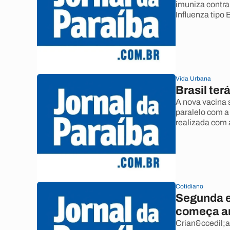
imuniza contra
Influenza tipo 
Vida Urbana
Brasil ter
A nova vacina 
paralelo com a
realizada com 
Cotidiano
Segunda e
começa 
Crian&ccedil;a