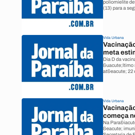
poliomielite d
(13) para a se
Vida Urbana
Vacinação
meta est
Dia D da vacin
&uacute;ltimo 
at&eacute; 22 
Vida Urbana
Vacinação
começa n
Na Para&iacut
&eacute; imuni
Secretaria de 