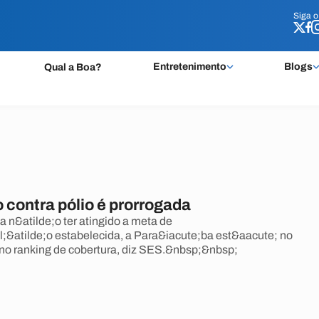
Siga 
Siga 
Entretenimento
Blogs
Qual a Boa?
 contra pólio é prorrogada
a n&atilde;o ter atingido a meta de
;&atilde;o estabelecida, a Para&iacute;ba est&aacute; no
no ranking de cobertura, diz SES.&nbsp;&nbsp;