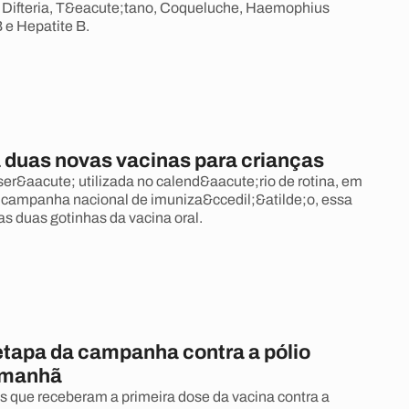
 Difteria, T&eacute;tano, Coqueluche, Haemophius
B e Hepatite B.
á duas novas vacinas para crianças
ser&aacute; utilizada no calend&aacute;rio de rotina, em
 campanha nacional de imuniza&ccedil;&atilde;o, essa
as duas gotinhas da vacina oral.
tapa da campanha contra a pólio
amanhã
s que receberam a primeira dose da vacina contra a