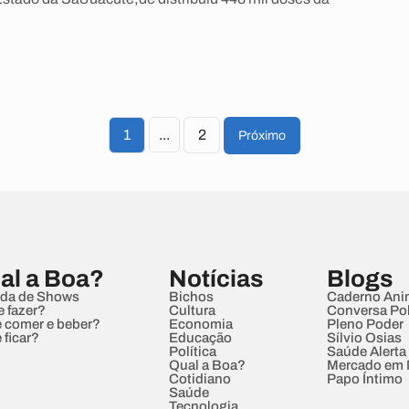
1
...
2
Próximo
al a Boa?
Notícias
Blogs
da de Shows
Bichos
Caderno Ani
e fazer?
Cultura
Conversa Pol
 comer e beber?
Economia
Pleno Poder
 ficar?
Educação
Sílvio Osias
Política
Saúde Alerta
Qual a Boa?
Mercado em
Cotidiano
Papo Íntimo
Saúde
Tecnologia