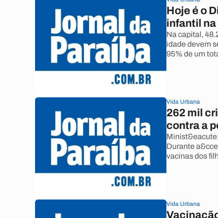
Hoje é o D
infantil n
Na capital, 48
idade devem se
95% de um tota
Vida Urbana
262 mil c
contra a 
Minist&eacute;
Durante a&ccedi
vacinas dos fil
Vida Urbana
Vacinação