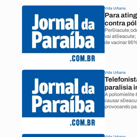
Vida Urbana
Para atin
contra pól
Per&iacute;odo
vai at&eacute;
de vacinar 95%
Vida Urbana
Telefonist
paralisia 
A poliomielite
causar s&eacut
provocando para
Vida Urbana