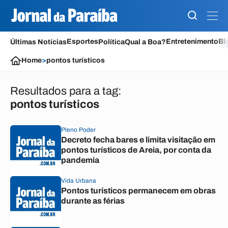
Esportes
Entretenimento
Bl
Últimas Notícias
Política
Qual a Boa?
Home
>
pontos turísticos
Resultados para a tag:
pontos turísticos
Pleno Poder
Decreto fecha bares e limita visitação em
pontos turísticos de Areia, por conta da
pandemia
Vida Urbana
Pontos turísticos permanecem em obras
durante as férias