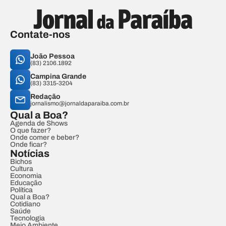
Contate-nos
João Pessoa
(83) 2106.1892
Campina Grande
(83) 3315-3204
Redação
jornalismo@jornaldaparaiba.com.br
Qual a Boa?
Agenda de Shows
O que fazer?
Onde comer e beber?
Onde ficar?
Notícias
Bichos
Cultura
Economia
Educação
Política
Qual a Boa?
Cotidiano
Saúde
Tecnologia
Meio Ambiente