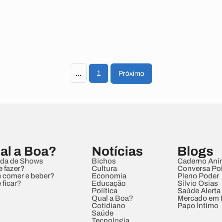
...
1
Próximo
al a Boa?
Notícias
Blogs
da de Shows
Bichos
Caderno Ani
e fazer?
Cultura
Conversa Pol
 comer e beber?
Economia
Pleno Poder
 ficar?
Educação
Sílvio Osias
Política
Saúde Alerta
Qual a Boa?
Mercado em
Cotidiano
Papo Íntimo
Saúde
Tecnologia