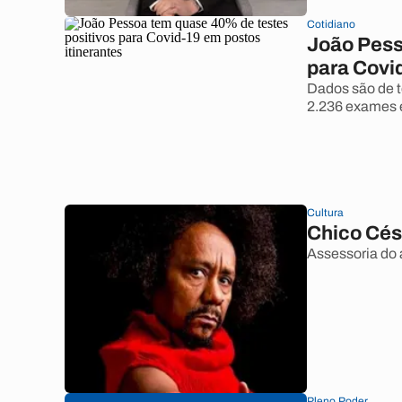
Cotidiano
João Pess
para Covi
Dados são de t
2.236 exames e
Cultura
Chico Césa
Assessoria do a
Pleno Poder