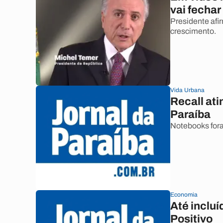
vai fechar
Presidente afi
crescimento.
Vida Urbana
Recall at
Paraíba
Notebooks fora
Economia
Até inclu
Positivo