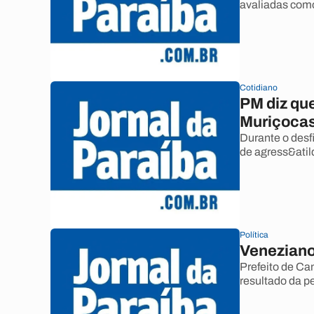
avaliadas como
Cotidiano
PM diz qu
Muriçoca
Durante o desf
de agress&atil
Política
Veneziano
Prefeito de Ca
resultado da p