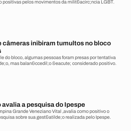
 positivas pelos movimentos da milit&acirc;ncia LGBT.
e câmeras inibiram tumultos no bloco
s
ile do bloco, algumas pessoas foram presas por tentativa
de;o, mas balan&ccedil;o &eacute; considerado positivo.
 avalia a pesquisa do Ipespe
mpina Grande Veneziano Vital ,avalia como positivo o
esquisa sobre sua gest&atilde;o realizada pelo Ipespe.