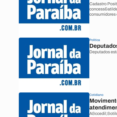
Cadastro Positi
concess&atilde
consumidores 
Política
Deputados
Deputados est
Cotidiano
Movimento
atendimen
A&ccedil;&otil