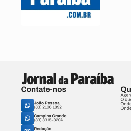
Contate-nos
Qu
Agen
O qu
João Pessoa
Onde
(83) 2106.1892
Onde
Campina Grande
(83) 3315-3204
Redação