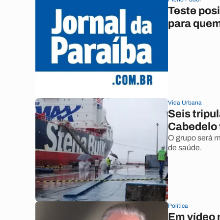
Teste posi
para que
Vida Urbana
Seis tripu
Cabedelo 
O grupo será 
de saúde.
Política
Em vídeo n