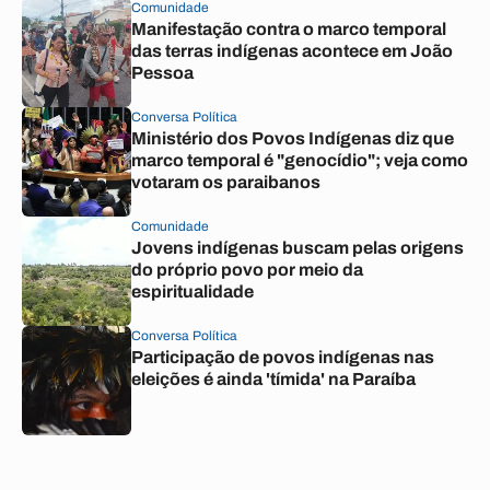
Comunidade
Manifestação contra o marco temporal
das terras indígenas acontece em João
Pessoa
Conversa Política
Ministério dos Povos Indígenas diz que
marco temporal é "genocídio"; veja como
votaram os paraibanos
Comunidade
Jovens indígenas buscam pelas origens
do próprio povo por meio da
espiritualidade
Conversa Política
Participação de povos indígenas nas
eleições é ainda 'tímida' na Paraíba