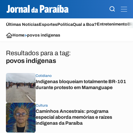
Entretenimento
Bl
Últimas Notícias
Esportes
Política
Qual a Boa?
Home
>
povos indígenas
Resultados para a tag:
povos indígenas
Cotidiano
Indígenas bloqueiam totalmente BR-101
durante protesto em Mamanguape
Cultura
Caminhos Ancestrais: programa
especial aborda memórias e raízes
indígenas da Paraíba