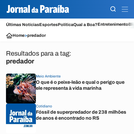
Entretenimento
Bl
Últimas Notícias
Esportes
Política
Qual a Boa?
Home
>
predador
Resultados para a tag:
predador
Meio Ambiente
O que é o peixe-leão e qual o perigo que
ele representa à vida marinha
Cotidiano
Fóssil de superpredador de 238 milhões
de anos é encontrado no RS