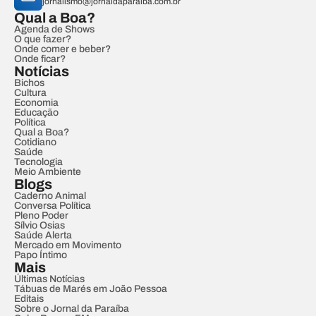
jornalismo@jornaldaparaiba.com.br
Qual a Boa?
Agenda de Shows
O que fazer?
Onde comer e beber?
Onde ficar?
Notícias
Bichos
Cultura
Economia
Educação
Política
Qual a Boa?
Cotidiano
Saúde
Tecnologia
Meio Ambiente
Blogs
Caderno Animal
Conversa Política
Pleno Poder
Sílvio Osias
Saúde Alerta
Mercado em Movimento
Papo Íntimo
Mais
Últimas Notícias
Tábuas de Marés em João Pessoa
Editais
Sobre o Jornal da Paraíba