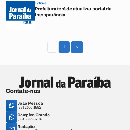
Política
Prefeitura terá de atualizar portal da
transparência
...
1
>
Contate-nos
João Pessoa
(83) 2106.1892
Campina Grande
(83) 3315-3204
Redação