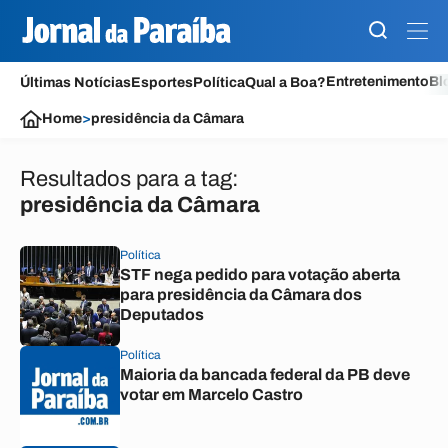
Entretenimento
Bl
Últimas Notícias
Esportes
Política
Qual a Boa?
Home
>
presidência da Câmara
Resultados para a tag:
presidência da Câmara
Política
STF nega pedido para votação aberta
para presidência da Câmara dos
Deputados
Política
Maioria da bancada federal da PB deve
votar em Marcelo Castro