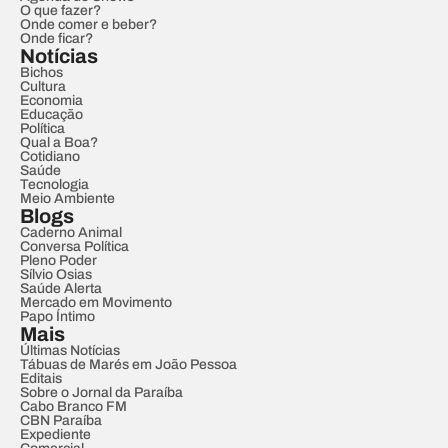
O que fazer?
Onde comer e beber?
Onde ficar?
Notícias
Bichos
Cultura
Economia
Educação
Política
Qual a Boa?
Cotidiano
Saúde
Tecnologia
Meio Ambiente
Blogs
Caderno Animal
Conversa Política
Pleno Poder
Sílvio Osias
Saúde Alerta
Mercado em Movimento
Papo Íntimo
Mais
Últimas Notícias
Tábuas de Marés em João Pessoa
Editais
Sobre o Jornal da Paraíba
Cabo Branco FM
CBN Paraíba
Expediente