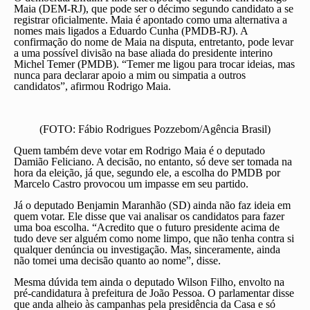
Maia (DEM-RJ), que pode ser o décimo segundo candidato a se
registrar oficialmente. Maia é apontado como uma alternativa a
nomes mais ligados a Eduardo Cunha (PMDB-RJ). A
confirmação do nome de Maia na disputa, entretanto, pode levar
a uma possível divisão na base aliada do presidente interino
Michel Temer (PMDB). “Temer me ligou para trocar ideias, mas
nunca para declarar apoio a mim ou simpatia a outros
candidatos”, afirmou Rodrigo Maia.
(FOTO: Fábio Rodrigues Pozzebom/Agência Brasil)
Quem também deve votar em Rodrigo Maia é o deputado
Damião Feliciano. A decisão, no entanto, só deve ser tomada na
hora da eleição, já que, segundo ele, a escolha do PMDB por
Marcelo Castro provocou um impasse em seu partido.
Já o deputado Benjamin Maranhão (SD) ainda não faz ideia em
quem votar. Ele disse que vai analisar os candidatos para fazer
uma boa escolha. “Acredito que o futuro presidente acima de
tudo deve ser alguém como nome limpo, que não tenha contra si
qualquer denúncia ou investigação. Mas, sinceramente, ainda
não tomei uma decisão quanto ao nome”, disse.
Mesma dúvida tem ainda o deputado Wilson Filho, envolto na
pré-candidatura à prefeitura de João Pessoa. O parlamentar disse
que anda alheio às campanhas pela presidência da Casa e só