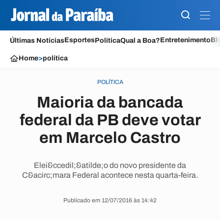
Esportes
Entretenimento
Bl
Últimas Notícias
Política
Qual a Boa?
Home
>
política
POLÍTICA
Maioria da bancada
federal da PB deve votar
em Marcelo Castro
Elei&ccedil;&atilde;o do novo presidente da
C&acirc;mara Federal acontece nesta quarta-feira.
Publicado em 12/07/2016 às 14:42