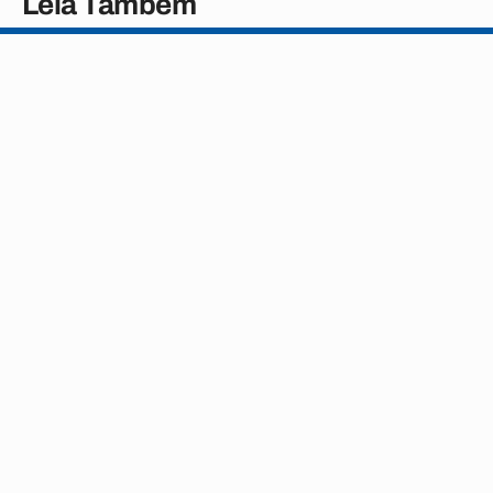
Leia Também