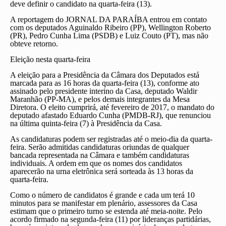
deve definir o candidato na quarta-feira (13).
A reportagem do JORNAL DA PARAÍBA entrou em contato
com os deputados Aguinaldo Ribeiro (PP), Wellington Roberto
(PR), Pedro Cunha Lima (PSDB) e Luiz Couto (PT), mas não
obteve retorno.
Eleição nesta quarta-feira
A eleição para a Presidência da Câmara dos Deputados está
marcada para as 16 horas da quarta-feira (13), conforme ato
assinado pelo presidente interino da Casa, deputado Waldir
Maranhão (PP-MA), e pelos demais integrantes da Mesa
Diretora. O eleito cumprirá, até fevereiro de 2017, o mandato do
deputado afastado Eduardo Cunha (PMDB-RJ), que renunciou
na última quinta-feira (7) à Presidência da Casa.
As candidaturas podem ser registradas até o meio-dia da quarta-
feira. Serão admitidas candidaturas oriundas de qualquer
bancada representada na Câmara e também candidaturas
individuais. A ordem em que os nomes dos candidatos
aparecerão na urna eletrônica será sorteada às 13 horas da
quarta-feira.
Como o número de candidatos é grande e cada um terá 10
minutos para se manifestar em plenário, assessores da Casa
estimam que o primeiro turno se estenda até meia-noite. Pelo
acordo firmado na segunda-feira (11) por lideranças partidárias,