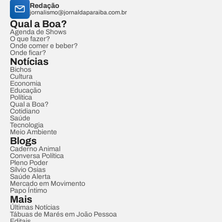
Redação
jornalismo@jornaldaparaiba.com.br
Qual a Boa?
Agenda de Shows
O que fazer?
Onde comer e beber?
Onde ficar?
Notícias
Bichos
Cultura
Economia
Educação
Política
Qual a Boa?
Cotidiano
Saúde
Tecnologia
Meio Ambiente
Blogs
Caderno Animal
Conversa Política
Pleno Poder
Sílvio Osias
Saúde Alerta
Mercado em Movimento
Papo Íntimo
Mais
Últimas Notícias
Tábuas de Marés em João Pessoa
Editais