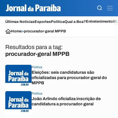
Entretenimento
Bl
Últimas Notícias
Esportes
Política
Qual a Boa?
Home
>
procurador-geral MPPB
Resultados para a tag:
procurador-geral MPPB
Política
Eleições: seis candidaturas são
oficializadas para procurador-geral do
MPPB
Política
João Arlindo oficializa inscrição de
candidatura a procurador-geral