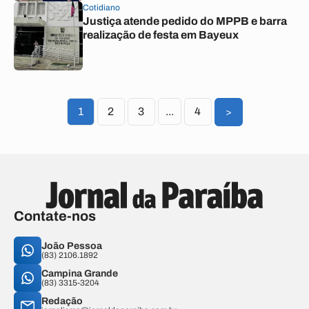
Cotidiano
Justiça atende pedido do MPPB e barra
realização de festa em Bayeux
1
2
3
...
4
>
Contate-nos
João Pessoa
(83) 2106.1892
Campina Grande
(83) 3315-3204
Redação