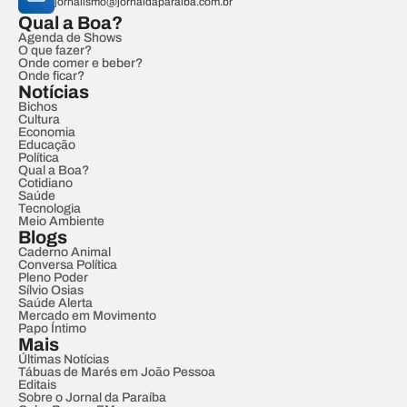
jornalismo@jornaldaparaiba.com.br
Qual a Boa?
Agenda de Shows
O que fazer?
Onde comer e beber?
Onde ficar?
Notícias
Bichos
Cultura
Economia
Educação
Política
Qual a Boa?
Cotidiano
Saúde
Tecnologia
Meio Ambiente
Blogs
Caderno Animal
Conversa Política
Pleno Poder
Sílvio Osias
Saúde Alerta
Mercado em Movimento
Papo Íntimo
Mais
Últimas Notícias
Tábuas de Marés em João Pessoa
Editais
Sobre o Jornal da Paraíba