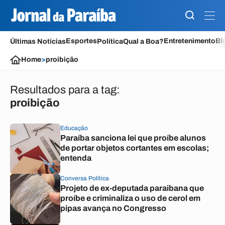
Esportes
Entretenimento
Bl
Últimas Notícias
Política
Qual a Boa?
Home
>
proibição
Resultados para a tag:
proibição
Educação
Paraíba sanciona lei que proíbe alunos
de portar objetos cortantes em escolas;
entenda
Conversa Política
Projeto de ex-deputada paraibana que
proíbe e criminaliza o uso de cerol em
pipas avança no Congresso