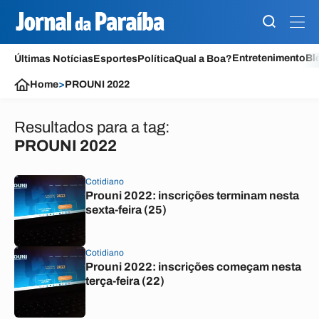
Entretenimento
Bl
Últimas Notícias
Esportes
Política
Qual a Boa?
Home
>
PROUNI 2022
Resultados para a tag:
PROUNI 2022
Cotidiano
Prouni 2022: inscrições terminam nesta
sexta-feira (25)
Cotidiano
Prouni 2022: inscrições começam nesta
terça-feira (22)