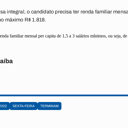
sa integral
, o candidato precisa ter
renda familiar mensa
no máximo R$ 1.818
.
enda familiar mensal
per capita de 1,5 a 3 salários mínimos, ou seja, d
raíba
2022
SEXTA-FEIRA
TERMINAM