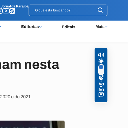
o
o
Jornal da Paraíba
Jornal da Paraíba
Editorias
Mais
Editais
inam nesta
2020 e de 2021.