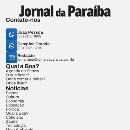
Contate-nos
João Pessoa
(83) 2106.1892
Campina Grande
(83) 3315-3204
Redação
jornalismo@jornaldaparaiba.com.br
Qual a Boa?
Agenda de Shows
O que fazer?
Onde comer e beber?
Onde ficar?
Notícias
Bichos
Cultura
Economia
Educação
Política
Qual a Boa?
Cotidiano
Saúde
Tecnologia
Meio Ambiente