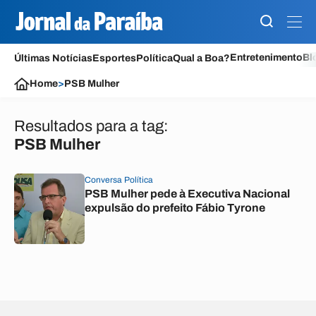
Entretenimento
Bl
Últimas Notícias
Esportes
Política
Qual a Boa?
Home
>
PSB Mulher
Resultados para a tag:
PSB Mulher
Conversa Política
PSB Mulher pede à Executiva Nacional
expulsão do prefeito Fábio Tyrone