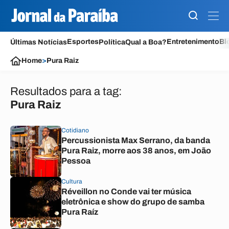
Esportes
Entretenimento
Bl
Últimas Notícias
Política
Qual a Boa?
Home
>
Pura Raiz
Resultados para a tag:
Pura Raiz
Cotidiano
Percussionista Max Serrano, da banda
Pura Raiz, morre aos 38 anos, em João
Pessoa
Cultura
Réveillon no Conde vai ter música
eletrônica e show do grupo de samba
Pura Raíz