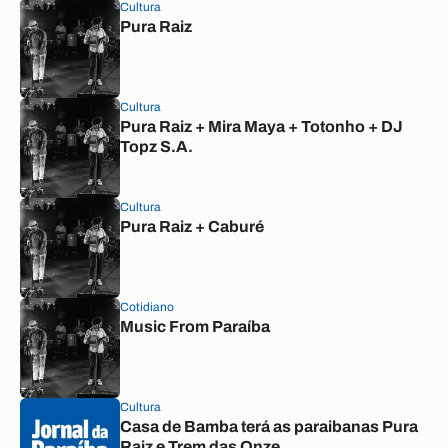
Cultura
Pura Raiz
Cultura
Pura Raiz + Mira Maya + Totonho + DJ
Topz S.A.
Cultura
Pura Raiz + Caburé
Cotidiano
Music From Paraíba
Cultura
Casa de Bamba terá as paraibanas Pura
Raiz e Trem das Onze