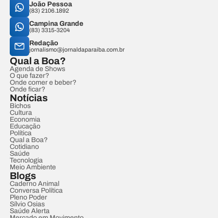
João Pessoa
(83) 2106.1892
Campina Grande
(83) 3315-3204
Redação
jornalismo@jornaldaparaiba.com.br
Qual a Boa?
Agenda de Shows
O que fazer?
Onde comer e beber?
Onde ficar?
Notícias
Bichos
Cultura
Economia
Educação
Política
Qual a Boa?
Cotidiano
Saúde
Tecnologia
Meio Ambiente
Blogs
Caderno Animal
Conversa Política
Pleno Poder
Sílvio Osias
Saúde Alerta
Mercado em Movimento