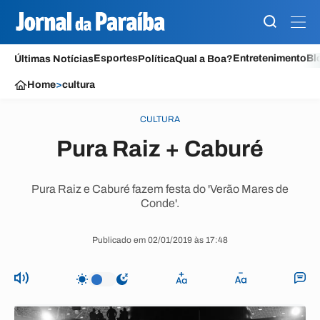
Esportes
Entretenimento
Bl
Últimas Notícias
Política
Qual a Boa?
Home
>
cultura
CULTURA
Pura Raiz + Caburé
Pura Raiz e Caburé fazem festa do 'Verão Mares de
Conde'.
Publicado em 02/01/2019 às 17:48