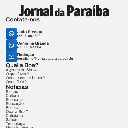
Contate-nos
João Pessoa
(83) 2106.1892
Campina Grande
(83) 3315-3204
Redação
jornalismo@jornaldaparaiba.com.br
Qual a Boa?
Agenda de Shows
O que fazer?
Onde comer e beber?
Onde ficar?
Notícias
Bichos
Cultura
Economia
Educação
Política
Qual a Boa?
Cotidiano
Saúde
Tecnologia
Meio Ambiente