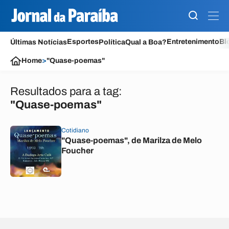
Esportes
Entretenimento
Bl
Últimas Notícias
Política
Qual a Boa?
Home
>
"Quase-poemas"
Resultados para a tag:
"Quase-poemas"
Cotidiano
"Quase-poemas", de Marilza de Melo
Foucher