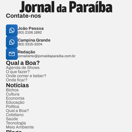
Contate-nos
João Pessoa
(83) 2106.1892
Campina Grande
(83) 3315-3204
Redação
jornalismo@jornaldaparaiba.com.br
Qual a Boa?
Agenda de Shows
O que fazer?
Onde comer e beber?
Onde ficar?
Notícias
Bichos
Cultura
Economia
Educação
Política
Qual a Boa?
Cotidiano
Saúde
Tecnologia
Meio Ambiente