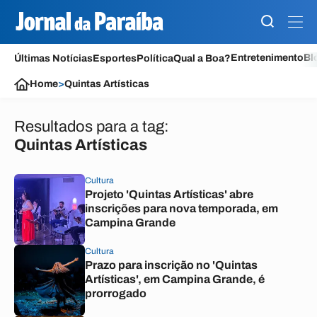
Entretenimento
Bl
Últimas Notícias
Esportes
Política
Qual a Boa?
Home
>
Quintas Artísticas
Resultados para a tag:
Quintas Artísticas
Cultura
Projeto 'Quintas Artísticas' abre
inscrições para nova temporada, em
Campina Grande
Cultura
Prazo para inscrição no 'Quintas
Artísticas', em Campina Grande, é
prorrogado