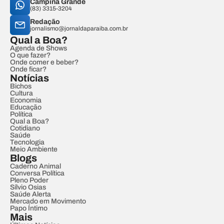
Campina Grande
(83) 3315-3204
Redação
jornalismo@jornaldaparaiba.com.br
Qual a Boa?
Agenda de Shows
O que fazer?
Onde comer e beber?
Onde ficar?
Notícias
Bichos
Cultura
Economia
Educação
Política
Qual a Boa?
Cotidiano
Saúde
Tecnologia
Meio Ambiente
Blogs
Caderno Animal
Conversa Política
Pleno Poder
Sílvio Osias
Saúde Alerta
Mercado em Movimento
Papo Íntimo
Mais