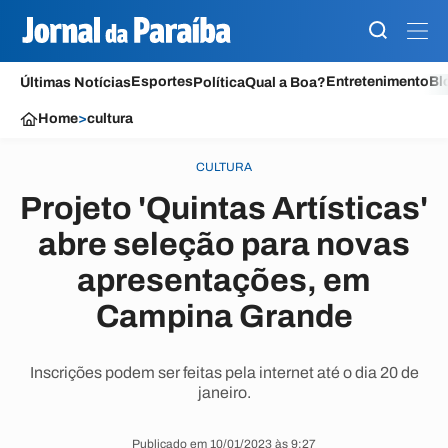
Esportes
Entretenimento
Bl
Últimas Notícias
Política
Qual a Boa?
Home
>
cultura
CULTURA
Projeto 'Quintas Artísticas'
abre seleção para novas
apresentações, em
Campina Grande
Inscrições podem ser feitas pela internet até o dia 20 de
janeiro.
Publicado em 10/01/2023 às 9:27