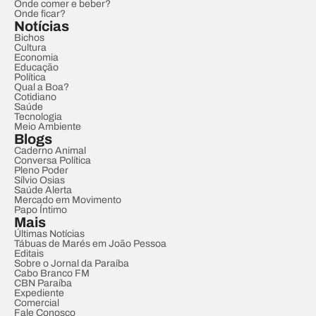
Onde comer e beber?
Onde ficar?
Notícias
Bichos
Cultura
Economia
Educação
Política
Qual a Boa?
Cotidiano
Saúde
Tecnologia
Meio Ambiente
Blogs
Caderno Animal
Conversa Política
Pleno Poder
Sílvio Osias
Saúde Alerta
Mercado em Movimento
Papo Íntimo
Mais
Últimas Notícias
Tábuas de Marés em João Pessoa
Editais
Sobre o Jornal da Paraíba
Cabo Branco FM
CBN Paraíba
Expediente
Comercial
Fale Conosco