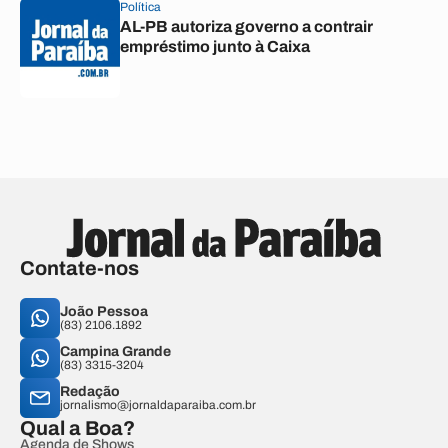
Política
AL-PB autoriza governo a contrair
empréstimo junto à Caixa
Contate-nos
João Pessoa
(83) 2106.1892
Campina Grande
(83) 3315-3204
Redação
jornalismo@jornaldaparaiba.com.br
Qual a Boa?
Agenda de Shows