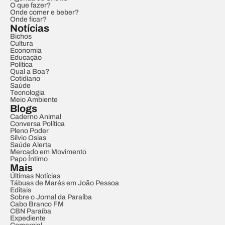
O que fazer?
Onde comer e beber?
Onde ficar?
Notícias
Bichos
Cultura
Economia
Educação
Política
Qual a Boa?
Cotidiano
Saúde
Tecnologia
Meio Ambiente
Blogs
Caderno Animal
Conversa Política
Pleno Poder
Sílvio Osias
Saúde Alerta
Mercado em Movimento
Papo Íntimo
Mais
Últimas Notícias
Tábuas de Marés em João Pessoa
Editais
Sobre o Jornal da Paraíba
Cabo Branco FM
CBN Paraíba
Expediente