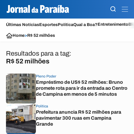
Entretenimento
Bl
Últimas Notícias
Esportes
Política
Qual a Boa?
Home
>
R$ 52 milhões
Resultados para a tag:
R$ 52 milhões
Pleno Poder
Empréstimo de US$ 52 milhões: Bruno
promete rota para ir da entrada ao Centro
de Campina em menos de 5 minutos
Política
Prefeitura anuncia R$ 52 milhões para
pavimentar 300 ruas em Campina
Grande