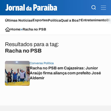
Esportes
Entretenimento
Bl
Últimas Notícias
Política
Qual a Boa?
Home
>
Racha no PSB
Resultados para a tag:
Racha no PSB
Conversa Política
Racha no PSB em Cajazeiras: Junior
Araújo firma aliança com prefeito José
Aldemir