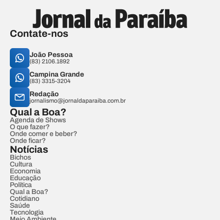
Contate-nos
João Pessoa
(83) 2106.1892
Campina Grande
(83) 3315-3204
Redação
jornalismo@jornaldaparaiba.com.br
Qual a Boa?
Agenda de Shows
O que fazer?
Onde comer e beber?
Onde ficar?
Notícias
Bichos
Cultura
Economia
Educação
Política
Qual a Boa?
Cotidiano
Saúde
Tecnologia
Meio Ambiente