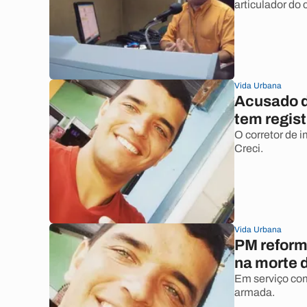
articulador do 
Vida Urbana
Acusado de
tem regist
O corretor de 
Creci.
Vida Urbana
PM reform
na morte d
Em serviço com
armada.