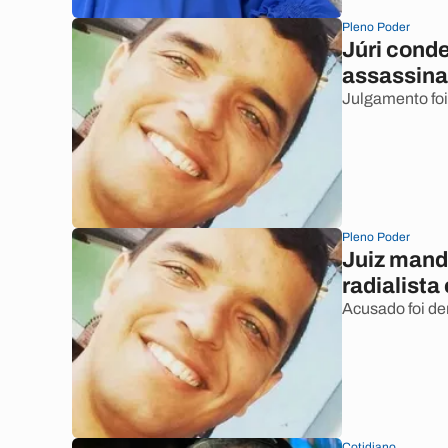
Pleno Poder
Júri cond
assassina
Julgamento foi
Pleno Poder
Juiz mand
radialist
Acusado foi de
Cotidiano