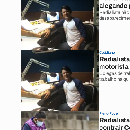
alegando 
Radialista não
desapareciment
Cotidiano
Radialist
motorista
Colegas de trab
trabalho na qui
Pleno Poder
Radialist
contrair C