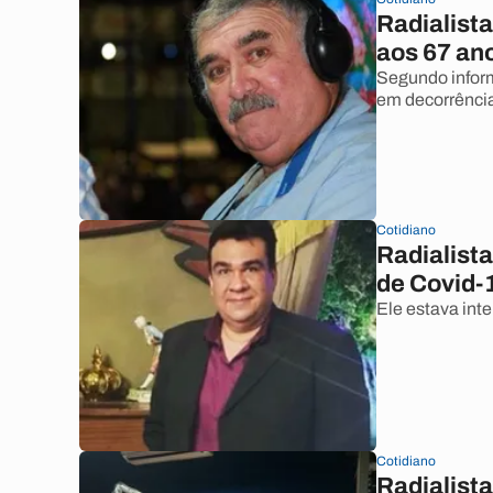
Radialist
aos 67 an
Segundo inform
em decorrência
Cotidiano
Radialista
de Covid-
Ele estava inte
Cotidiano
Radialist