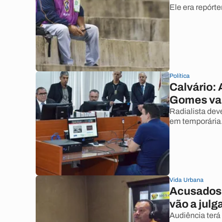
Ele era repórt
Política
Calvário:
Gomes vai
Radialista deve
em temporária
Vida Urbana
Acusados p
vão a julg
Audiência terá 