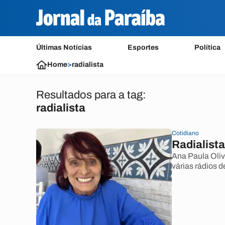
Últimas Notícias
Esportes
Política
Home
>
radialista
Resultados para a tag:
radialista
Cotidiano
Radialista
Ana Paula Oliv
várias rádios 