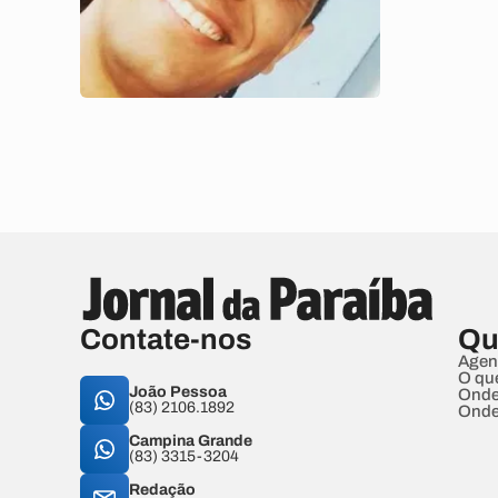
Contate-nos
Qu
Agen
O qu
João Pessoa
Onde
(83) 2106.1892
Onde
Campina Grande
(83) 3315-3204
Redação