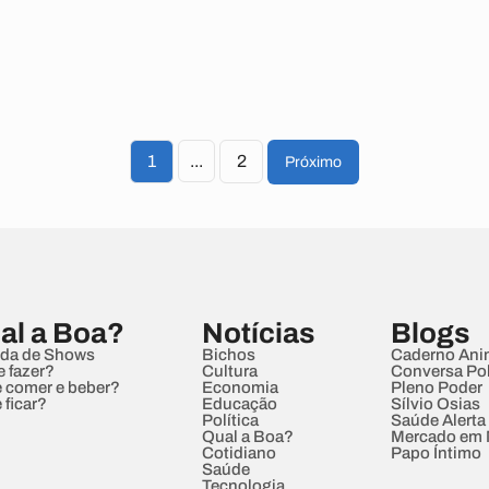
1
...
2
Próximo
al a Boa?
Notícias
Blogs
da de Shows
Bichos
Caderno Ani
e fazer?
Cultura
Conversa Pol
 comer e beber?
Economia
Pleno Poder
 ficar?
Educação
Sílvio Osias
Política
Saúde Alerta
Qual a Boa?
Mercado em
Cotidiano
Papo Íntimo
Saúde
Tecnologia