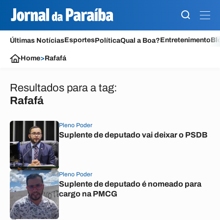
Esportes
Entretenimento
Bl
Últimas Notícias
Política
Qual a Boa?
Home
>
Rafafá
Resultados para a tag:
Rafafá
Pleno Poder
Suplente de deputado vai deixar o PSDB
Pleno Poder
Suplente de deputado é nomeado para
cargo na PMCG