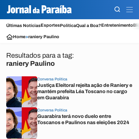
Esportes
Entretenimento
Bl
Últimas Notícias
Política
Qual a Boa?
Home
>
raniery Paulino
Resultados para a tag:
raniery Paulino
Conversa Política
Justiça Eleitoral rejeita ação de Raniery e
mantém prefeita Léa Toscano no cargo
em Guarabira
Conversa Política
Guarabira terá novo duelo entre
Toscanos e Paulinos nas eleições 2024