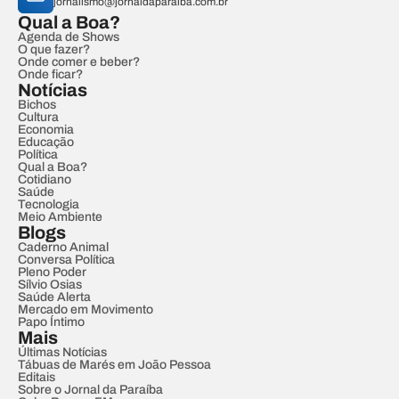
jornalismo@jornaldaparaiba.com.br
Qual a Boa?
Agenda de Shows
O que fazer?
Onde comer e beber?
Onde ficar?
Notícias
Bichos
Cultura
Economia
Educação
Política
Qual a Boa?
Cotidiano
Saúde
Tecnologia
Meio Ambiente
Blogs
Caderno Animal
Conversa Política
Pleno Poder
Sílvio Osias
Saúde Alerta
Mercado em Movimento
Papo Íntimo
Mais
Últimas Notícias
Tábuas de Marés em João Pessoa
Editais
Sobre o Jornal da Paraíba