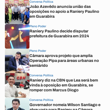
Conversa Política
João Azevêdo anuncia união das
oposições no apoio a Raniery Paulino
em Guarabira
Pleno Poder
Raniery Paulino decide disputar
prefeitura de Guarabira em 2024
Pleno Poder
Câmara aprova projeto que amplia
Operação Pipa para áreas urbanas no
semiárido
Conversa Política
Raniery diz na CBN que Lea será bem
vinda à oposição em Guarabira, se
romper com Marcus Diogo
Conversa Política
Governador nomeia Wilson Santiago e
abre vaga para Raniery na Câmara