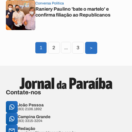
Conversa Política
Raniery Paulino 'bate o martelo' e
confirma filiação ao Republicanos
1
2
...
3
>
Contate-nos
João Pessoa
(83) 2106.1892
Campina Grande
(83) 3315-3204
Redação