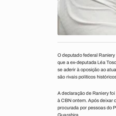
O deputado federal Raniery 
que a ex-deputada Léa Tos
se aderir à oposição ao atu
são rivais políticos históri
A declaração de Raniery fo
à CBN ontem. Após deixar o P
procurada por pessoas do P
Guarabira.