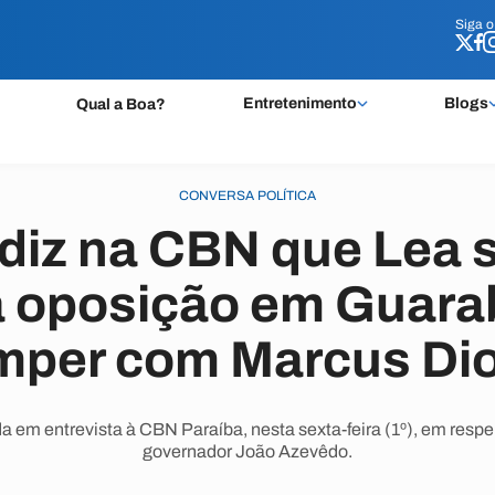
Siga 
Siga 
Entretenimento
Blogs
Qual a Boa?
CONVERSA POLÍTICA
 diz na CBN que Lea 
à oposição em Guarab
mper com Marcus Di
da em entrevista à CBN Paraíba, nesta sexta-feira (1º), em resp
governador João Azevêdo.