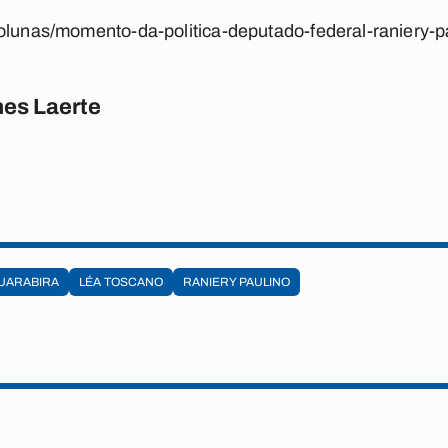
olunas/momento-da-politica-deputado-federal-raniery-p
es Laerte
UARABIRA
LÉA TOSCANO
RANIERY PAULINO