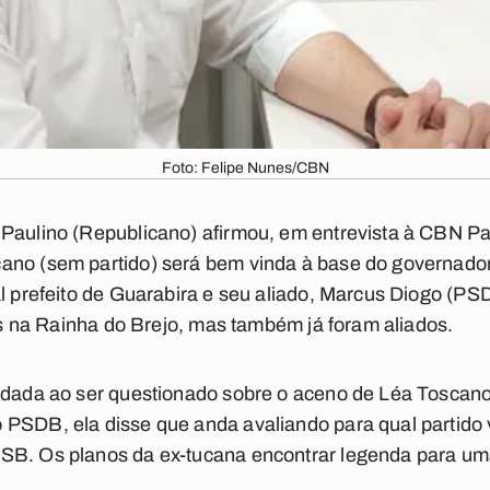
Foto: Felipe Nunes/CBN
Paulino (Republicano) afirmou, em entrevista à CBN Para
cano (sem partido) será bem vinda à base do governad
al prefeito de Guarabira e seu aliado, Marcus Diogo (P
cos na Rainha do Brejo, mas também já foram aliados.
i dada ao ser questionado sobre o aceno de Léa Toscano
SDB, ela disse que anda avaliando para qual partido vai
SB. Os planos da ex-tucana encontrar legenda para uma