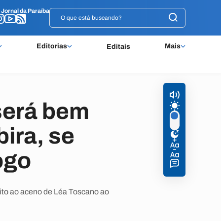
o
o
Jornal da Paraíba
Jornal da Paraíba
Editorias
Mais
Editais
será bem
ira, se
ogo
eito ao aceno de Léa Toscano ao