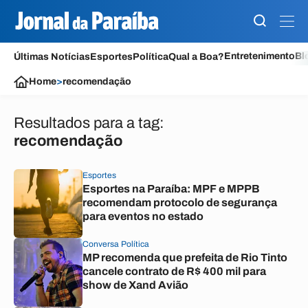
Entretenimento
Bl
Últimas Notícias
Esportes
Política
Qual a Boa?
Home
>
recomendação
Resultados para a tag:
recomendação
Esportes
Esportes na Paraíba: MPF e MPPB
recomendam protocolo de segurança
para eventos no estado
Conversa Política
MP recomenda que prefeita de Rio Tinto
cancele contrato de R$ 400 mil para
show de Xand Avião