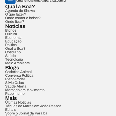
jornalismo@jornaldaparaiba.com.br
Qual a Boa?
Agenda de Shows
O que fazer?
Onde comer e beber?
Onde ficar?
Notícias
Bichos
Cultura
Economia
Educação
Política
Qual a Boa?
Cotidiano
Saúde
Tecnologia
Meio Ambiente
Blogs
Caderno Animal
Conversa Política
Pleno Poder
Sílvio Osias
Saúde Alerta
Mercado em Movimento
Papo Íntimo
Mais
Últimas Notícias
Tábuas de Marés em João Pessoa
Editais
Sobre o Jornal da Paraíba