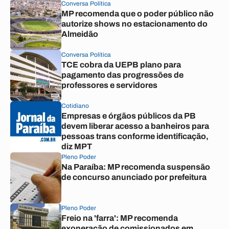
Conversa Política
MP recomenda que o poder público não
autorize shows no estacionamento do
Almeidão
Conversa Política
TCE cobra da UEPB plano para
pagamento das progressões de
professores e servidores
Cotidiano
Empresas e órgãos públicos da PB
devem liberar acesso a banheiros para
pessoas trans conforme identificação,
diz MPT
Pleno Poder
Na Paraíba: MP recomenda suspensão
de concurso anunciado por prefeitura
Pleno Poder
Freio na 'farra': MP recomenda
exoneração de comissionados em