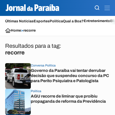
Entretenimento
Bl
Últimas Notícias
Esportes
Política
Qual a Boa?
Home
>
recorre
Resultados para a tag:
recorre
Conversa Política
Governo da Paraíba vai tentar derrubar
decisão que suspendeu concurso da PC
para Perito Psiquiatra e Patologista
Política
AGU recorre de liminar que proibiu
propaganda de reforma da Previdência