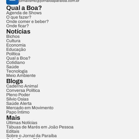
jornalismo@jornaldaparaiba.com.br
Qual a Boa?
Agenda de Shows
O que fazer?
Onde comer e beber?
Onde ficar?
Notícias
Bichos
Cultura
Economia
Educação
Política
Qual a Boa?
Cotidiano
Saúde
Tecnologia
Meio Ambiente
Blogs
Caderno Animal
Conversa Política
Pleno Poder
Sílvio Osias
Saúde Alerta
Mercado em Movimento
Papo Íntimo
Mais
Últimas Notícias
Tábuas de Marés em João Pessoa
Editais
Sobre o Jornal da Paraíba