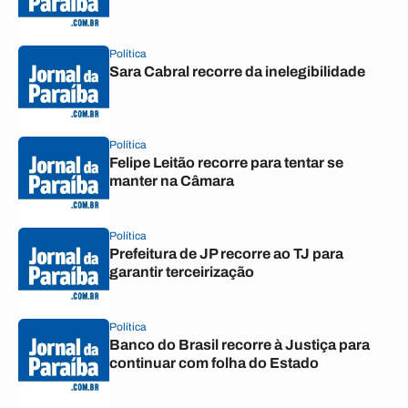
Política
Sara Cabral recorre da inelegibilidade
Política
Felipe Leitão recorre para tentar se
manter na Câmara
Política
Prefeitura de JP recorre ao TJ para
garantir terceirização
Política
Banco do Brasil recorre à Justiça para
continuar com folha do Estado