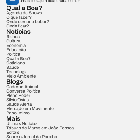
jornalismo@jornaldaparaiba.com.br
Qual a Boa?
Agenda de Shows
O que fazer?
Onde comer e beber?
Onde ficar?
Notícias
Bichos
Cultura
Economia
Educação
Política
Qual a Boa?
Cotidiano
Saúde
Tecnologia
Meio Ambiente
Blogs
Caderno Animal
Conversa Política
Pleno Poder
Sílvio Osias
Saúde Alerta
Mercado em Movimento
Papo Íntimo
Mais
Últimas Notícias
Tábuas de Marés em João Pessoa
Editais
Sobre o Jornal da Paraíba