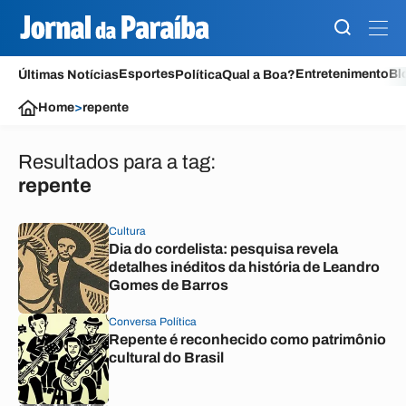
Esportes
Entretenimento
Bl
Últimas Notícias
Política
Qual a Boa?
Home
>
repente
Resultados para a tag:
repente
Cultura
Dia do cordelista: pesquisa revela
detalhes inéditos da história de Leandro
Gomes de Barros
Conversa Política
Repente é reconhecido como patrimônio
cultural do Brasil