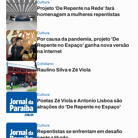
Cultura
Projeto ‘De Repente na Rede’ fará
homenagem a mulheres repentistas
Cultura
Por causa da pandemia, projeto 'De
Repente no Espaço' ganha nova versão
na internet
Cotidiano
Raulino Silva e Zé Viola
Cultura
Poetas Zé Viola e Antonio Lisboa são
atrações do 'De Repente no Espaço'
Cultura
Repentistas se enfrentam em desafio
neste sábado