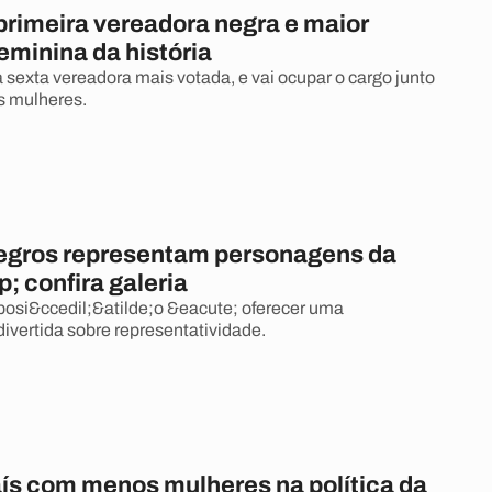
primeira vereadora negra e maior
eminina da história
 a sexta vereadora mais votada, e vai ocupar o cargo junto
s mulheres.
negros representam personagens da
p; confira galeria
posi&ccedil;&atilde;o &eacute; oferecer uma
divertida sobre representatividade.
aís com menos mulheres na política da