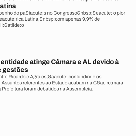
atina
nho do pa&iacute;s no Congresso&nbsp;&eacute; o pior
eacute;rica Latina,&nbsp;com apenas 9,9% de
il;&atilde;o
dentidade atinge Câmara e AL devido à
e gestões
tre Ricardo e Agra est&aacute; confundindo os
. Assuntos referentes ao Estado acabam na C&acirc;mara
 Prefeitura foram debatidos na Assembleia.