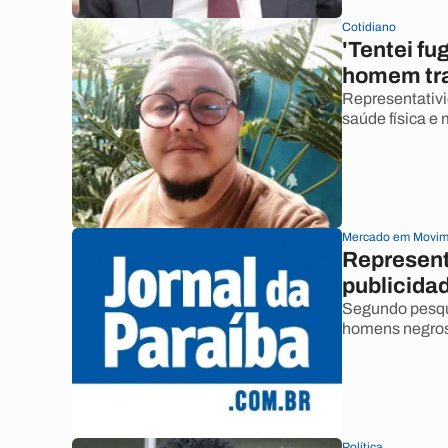
Cotidiano
'Tentei fu
homem tr
Representativi
saúde física e
Mercado em Movim
Represent
publicida
Segundo pesqu
homens negros 
Política