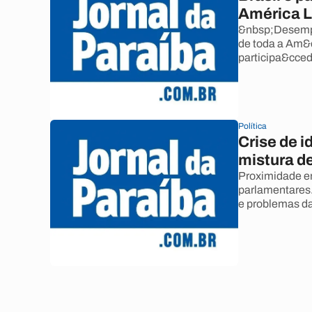
América L
&nbsp;Desempe
de toda a Am&
participa&cced
Política
Crise de i
mistura d
Proximidade en
parlamentares
e problemas da