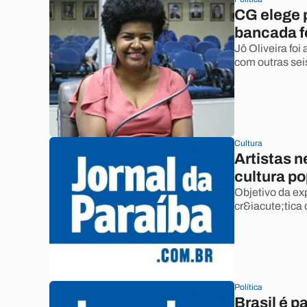
CG elege 
bancada f
Jô Oliveira foi
com outras sei
Cultura
Artistas 
cultura po
Objetivo da ex
cr&iacute;tica 
Política
Brasil é p