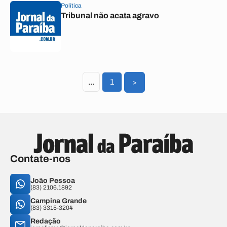
Política
Tribunal não acata agravo
...
1
>
Contate-nos
João Pessoa
(83) 2106.1892
Campina Grande
(83) 3315-3204
Redação