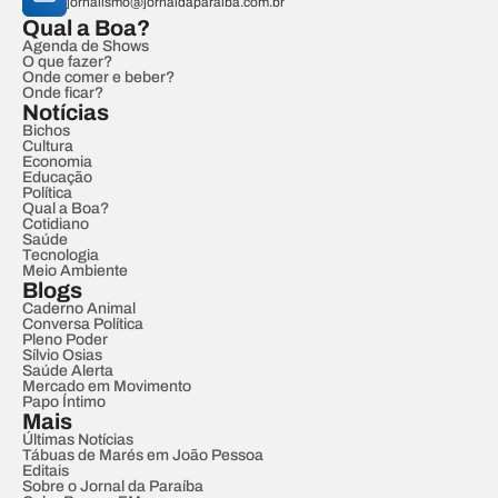
jornalismo@jornaldaparaiba.com.br
Qual a Boa?
Agenda de Shows
O que fazer?
Onde comer e beber?
Onde ficar?
Notícias
Bichos
Cultura
Economia
Educação
Política
Qual a Boa?
Cotidiano
Saúde
Tecnologia
Meio Ambiente
Blogs
Caderno Animal
Conversa Política
Pleno Poder
Sílvio Osias
Saúde Alerta
Mercado em Movimento
Papo Íntimo
Mais
Últimas Notícias
Tábuas de Marés em João Pessoa
Editais
Sobre o Jornal da Paraíba