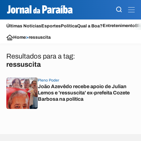
Entretenimento
Bl
Últimas Notícias
Esportes
Política
Qual a Boa?
Home
>
ressuscita
Resultados para a tag:
ressuscita
Pleno Poder
João Azevêdo recebe apoio de Julian
Lemos e 'ressuscita' ex-prefeita Cozete
Barbosa na política