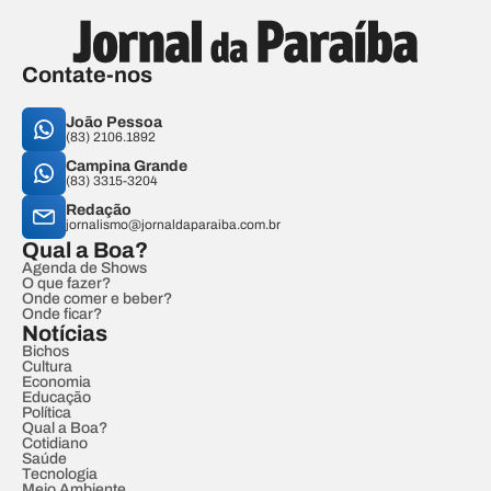
Contate-nos
João Pessoa
(83) 2106.1892
Campina Grande
(83) 3315-3204
Redação
jornalismo@jornaldaparaiba.com.br
Qual a Boa?
Agenda de Shows
O que fazer?
Onde comer e beber?
Onde ficar?
Notícias
Bichos
Cultura
Economia
Educação
Política
Qual a Boa?
Cotidiano
Saúde
Tecnologia
Meio Ambiente