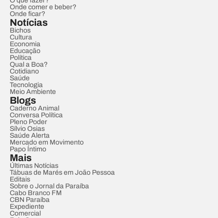
O que fazer?
Onde comer e beber?
Onde ficar?
Notícias
Bichos
Cultura
Economia
Educação
Política
Qual a Boa?
Cotidiano
Saúde
Tecnologia
Meio Ambiente
Blogs
Caderno Animal
Conversa Política
Pleno Poder
Sílvio Osias
Saúde Alerta
Mercado em Movimento
Papo Íntimo
Mais
Últimas Notícias
Tábuas de Marés em João Pessoa
Editais
Sobre o Jornal da Paraíba
Cabo Branco FM
CBN Paraíba
Expediente
Comercial