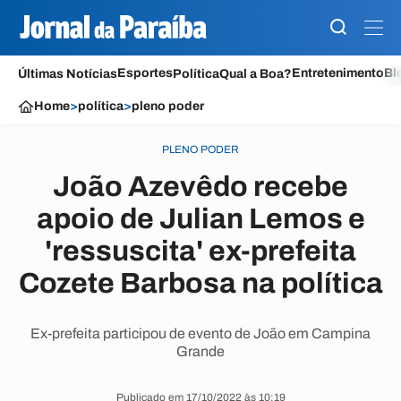
Esportes
Entretenimento
Bl
Últimas Notícias
Política
Qual a Boa?
Home
>
política
>
pleno poder
PLENO PODER
João Azevêdo recebe
apoio de Julian Lemos e
'ressuscita' ex-prefeita
Cozete Barbosa na política
Ex-prefeita participou de evento de João em Campina
Grande
Publicado em 17/10/2022 às 10:19