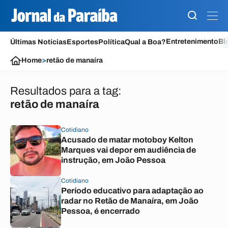
Entretenimento
Bl
Últimas Notícias
Esportes
Política
Qual a Boa?
Home
>
retão de manaíra
Resultados para a tag:
retão de manaíra
Cotidiano
Acusado de matar motoboy Kelton
Marques vai depor em audiência de
instrução, em João Pessoa
Cotidiano
Período educativo para adaptação ao
radar no Retão de Manaíra, em João
Pessoa, é encerrado