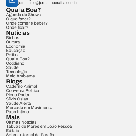
jornalismo@jornaldaparaiba.com.br
Qual a Boa?
Agenda de Shows
O que fazer?
Onde comer e beber?
Onde ficar?
Notícias
Bichos
Cultura
Economia
Educação
Política
Qual a Boa?
Cotidiano
Saúde
Tecnologia
Meio Ambiente
Blogs
Caderno Animal
Conversa Política
Pleno Poder
Sílvio Osias
Saúde Alerta
Mercado em Movimento
Papo Íntimo
Mais
Últimas Notícias
Tábuas de Marés em João Pessoa
Editais
Sobre o Jornal da Paraíba