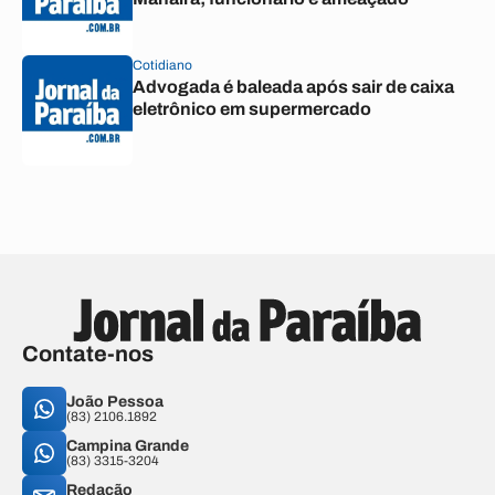
Cotidiano
Advogada é baleada após sair de caixa
eletrônico em supermercado
Contate-nos
João Pessoa
(83) 2106.1892
Campina Grande
(83) 3315-3204
Redação