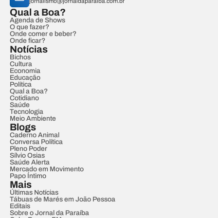
jornalismo@jornaldaparaiba.com.br
Qual a Boa?
Agenda de Shows
O que fazer?
Onde comer e beber?
Onde ficar?
Notícias
Bichos
Cultura
Economia
Educação
Política
Qual a Boa?
Cotidiano
Saúde
Tecnologia
Meio Ambiente
Blogs
Caderno Animal
Conversa Política
Pleno Poder
Sílvio Osias
Saúde Alerta
Mercado em Movimento
Papo Íntimo
Mais
Últimas Notícias
Tábuas de Marés em João Pessoa
Editais
Sobre o Jornal da Paraíba