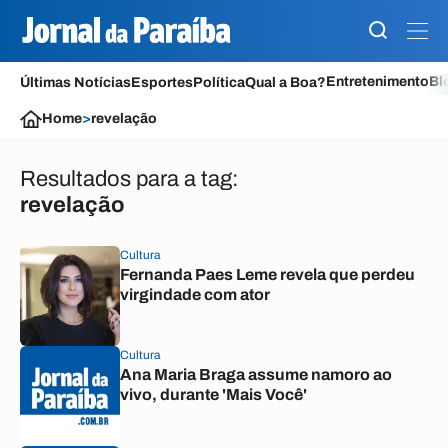
Entretenimento
Bl
Últimas Notícias
Esportes
Política
Qual a Boa?
Home
>
revelação
Resultados para a tag:
revelação
Cultura
Fernanda Paes Leme revela que perdeu
virgindade com ator
Cultura
Ana Maria Braga assume namoro ao
vivo, durante 'Mais Você'