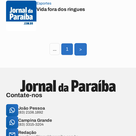
Esportes
Vida fora dos ringues
...
1
>
Contate-nos
João Pessoa
(83) 2106.1892
Campina Grande
(83) 3315-3204
Redação