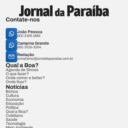
Contate-nos
João Pessoa
(83) 2106.1892
Campina Grande
(83) 3315-3204
Redação
jornalismo@jornaldaparaiba.com.br
Qual a Boa?
Agenda de Shows
O que fazer?
Onde comer e beber?
Onde ficar?
Notícias
Bichos
Cultura
Economia
Educação
Política
Qual a Boa?
Cotidiano
Saúde
Tecnologia
Meio Ambiente