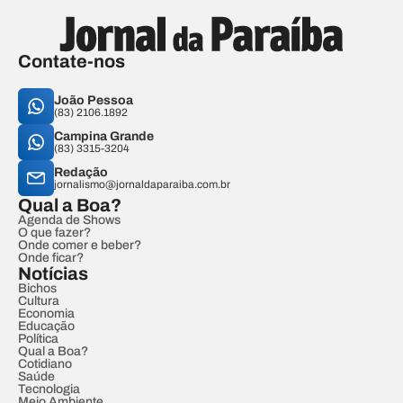
Contate-nos
João Pessoa
(83) 2106.1892
Campina Grande
(83) 3315-3204
Redação
jornalismo@jornaldaparaiba.com.br
Qual a Boa?
Agenda de Shows
O que fazer?
Onde comer e beber?
Onde ficar?
Notícias
Bichos
Cultura
Economia
Educação
Política
Qual a Boa?
Cotidiano
Saúde
Tecnologia
Meio Ambiente