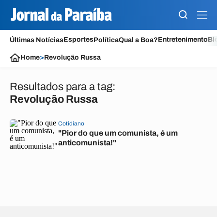
Esportes
Entretenimento
Bl
Últimas Notícias
Política
Qual a Boa?
Home
>
Revolução Russa
Resultados para a tag:
Revolução Russa
Cotidiano
"Pior do que um comunista, é um
anticomunista!"