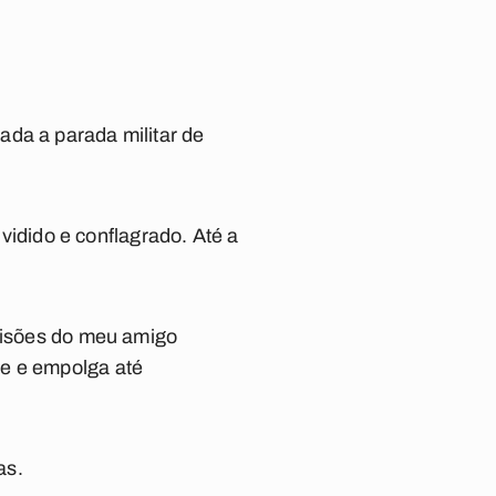
ada a parada militar de
dido e conflagrado. Até a
evisões do meu amigo
de e empolga até
as.