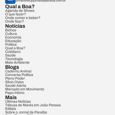
jornalismo@jornaldaparaiba.com.br
Qual a Boa?
Agenda de Shows
O que fazer?
Onde comer e beber?
Onde ficar?
Notícias
Bichos
Cultura
Economia
Educação
Política
Qual a Boa?
Cotidiano
Saúde
Tecnologia
Meio Ambiente
Blogs
Caderno Animal
Conversa Política
Pleno Poder
Sílvio Osias
Saúde Alerta
Mercado em Movimento
Papo Íntimo
Mais
Últimas Notícias
Tábuas de Marés em João Pessoa
Editais
Sobre o Jornal da Paraíba