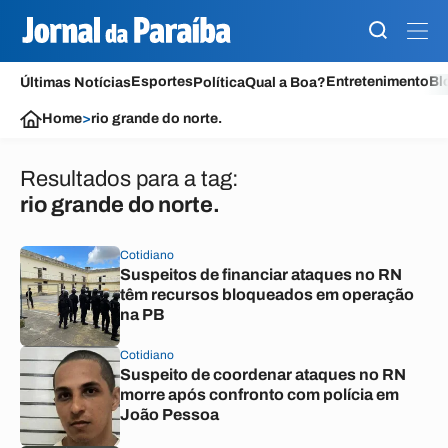
Esportes
Entretenimento
Bl
Últimas Notícias
Política
Qual a Boa?
Home
>
rio grande do norte.
Resultados para a tag:
rio grande do norte.
Cotidiano
Suspeitos de financiar ataques no RN
têm recursos bloqueados em operação
na PB
Cotidiano
Suspeito de coordenar ataques no RN
morre após confronto com polícia em
João Pessoa