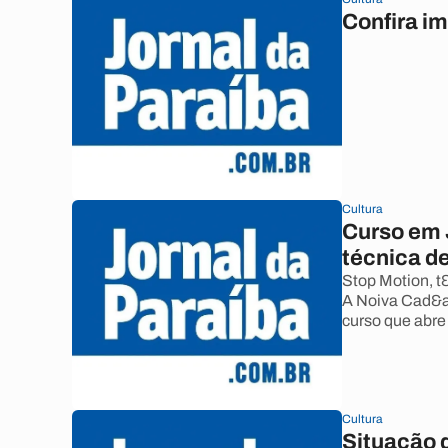
Confira i
Cultura
Curso em J
técnica d
Stop Motion, t
A Noiva Cad&a
curso que abre
Cultura
Situação d