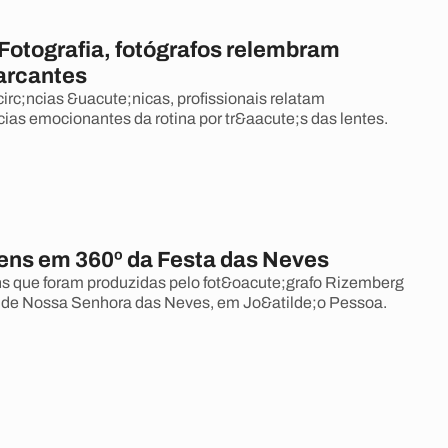
 Fotografia, fotógrafos relembram
arcantes
rc;ncias &uacute;nicas, profissionais relatam
cias emocionantes da rotina por tr&aacute;s das lentes.
ens em 360º da Festa das Neves
s que foram produzidas pelo fot&oacute;grafo Rizemberg
a de Nossa Senhora das Neves, em Jo&atilde;o Pessoa.