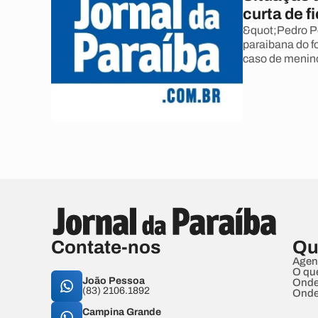
curta de f
&quot;Pedro Pe
paraibana do f
caso de menin
Contate-nos
Qu
Agen
O qu
João Pessoa
Onde
(83) 2106.1892
Onde
Campina Grande