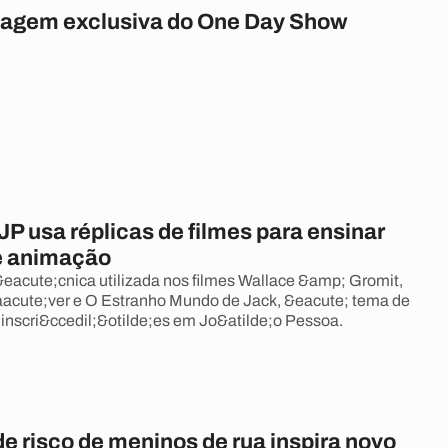
magem exclusiva do One Day Show
P usa réplicas de filmes para ensinar
e animação
&eacute;cnica utilizada nos filmes Wallace &amp; Gromit,
acute;ver e O Estranho Mundo de Jack, &eacute; tema de
 inscri&ccedil;&otilde;es em Jo&atilde;o Pessoa.
e risco de meninos de rua inspira novo