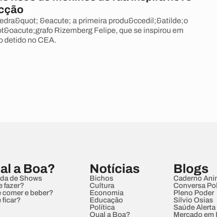
icção
dra&quot; &eacute; a primeira produ&ccedil;&atilde;o
ot&oacute;grafo Rizemberg Felipe, que se inspirou em
o detido no CEA.
al a Boa?
Notícias
Blogs
da de Shows
Bichos
Caderno Ani
e fazer?
Cultura
Conversa Pol
 comer e beber?
Economia
Pleno Poder
 ficar?
Educação
Sílvio Osias
Política
Saúde Alerta
Qual a Boa?
Mercado em