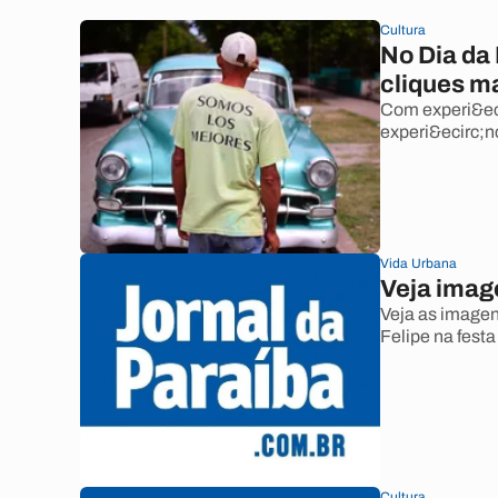
Cultura
No Dia da
cliques m
Com experi&eci
experi&ecirc;n
Vida Urbana
Veja imag
Veja as imagen
Felipe na fest
Cultura