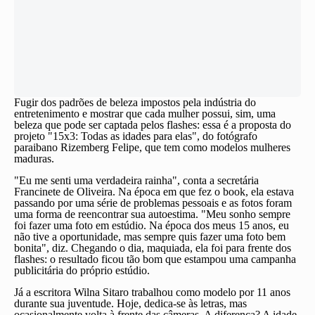
Fugir dos padrões de beleza impostos pela indústria do
entretenimento e mostrar que cada mulher possui, sim, uma
beleza que pode ser captada pelos flashes: essa é a proposta do
projeto "15x3: Todas as idades para elas", do fotógrafo
paraibano Rizemberg Felipe, que tem como modelos mulheres
maduras.
"Eu me senti uma verdadeira rainha", conta a secretária
Francinete de Oliveira. Na época em que fez o book, ela estava
passando por uma série de problemas pessoais e as fotos foram
uma forma de reencontrar sua autoestima. "Meu sonho sempre
foi fazer uma foto em estúdio. Na época dos meus 15 anos, eu
não tive a oportunidade, mas sempre quis fazer uma foto bem
bonita", diz. Chegando o dia, maquiada, ela foi para frente dos
flashes: o resultado ficou tão bom que estampou uma campanha
publicitária do próprio estúdio.
Já a escritora Wilna Sitaro trabalhou como modelo por 11 anos
durante sua juventude. Hoje, dedica-se às letras, mas
ocasionalmente volta à frente das câmeras. A diferença? A idade.