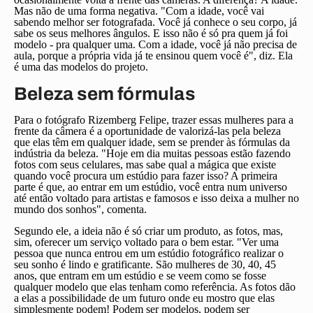
Mas não de uma forma negativa. "Com a idade, você vai
sabendo melhor ser fotografada. Você já conhece o seu corpo, já
sabe os seus melhores ângulos. E isso não é só pra quem já foi
modelo - pra qualquer uma. Com a idade, você já não precisa de
aula, porque a própria vida já te ensinou quem você é", diz. Ela
é uma das modelos do projeto.
Beleza sem fórmulas
Para o fotógrafo Rizemberg Felipe, trazer essas mulheres para a
frente da câmera é a oportunidade de valorizá-las pela beleza
que elas têm em qualquer idade, sem se prender às fórmulas da
indústria da beleza. "Hoje em dia muitas pessoas estão fazendo
fotos com seus celulares, mas sabe qual a mágica que existe
quando você procura um estúdio para fazer isso? A primeira
parte é que, ao entrar em um estúdio, você entra num universo
até então voltado para artistas e famosos e isso deixa a mulher no
mundo dos sonhos", comenta.
Segundo ele, a ideia não é só criar um produto, as fotos, mas,
sim, oferecer um serviço voltado para o bem estar. "Ver uma
pessoa que nunca entrou em um estúdio fotográfico realizar o
seu sonho é lindo e gratificante. São mulheres de 30, 40, 45
anos, que entram em um estúdio e se veem como se fosse
qualquer modelo que elas tenham como referência. As fotos dão
a elas a possibilidade de um futuro onde eu mostro que elas
simplesmente podem! Podem ser modelos, podem ser