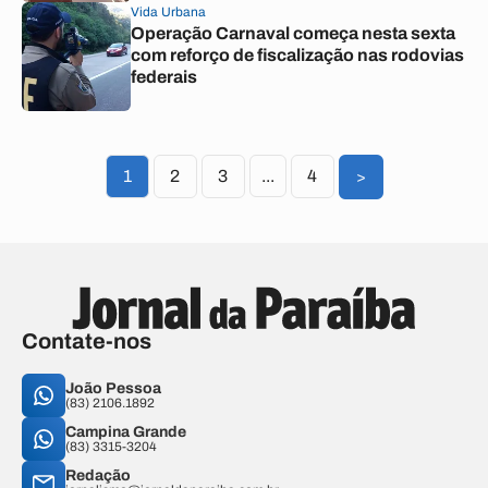
Vida Urbana
Operação Carnaval começa nesta sexta
com reforço de fiscalização nas rodovias
federais
1
2
3
...
4
>
Contate-nos
João Pessoa
(83) 2106.1892
Campina Grande
(83) 3315-3204
Redação