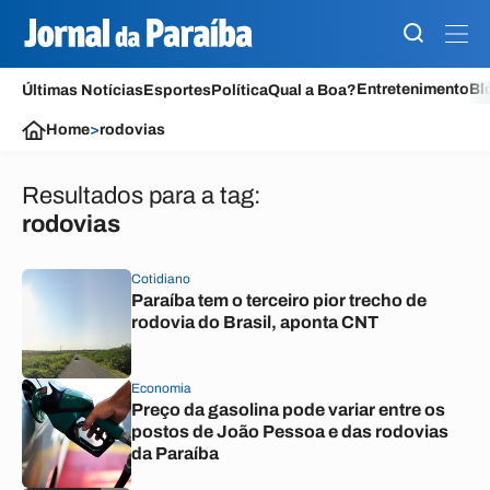
Entretenimento
Bl
Últimas Notícias
Esportes
Política
Qual a Boa?
Home
>
rodovias
Resultados para a tag:
rodovias
Cotidiano
Paraíba tem o terceiro pior trecho de
rodovia do Brasil, aponta CNT
Economia
Preço da gasolina pode variar entre os
postos de João Pessoa e das rodovias
da Paraíba