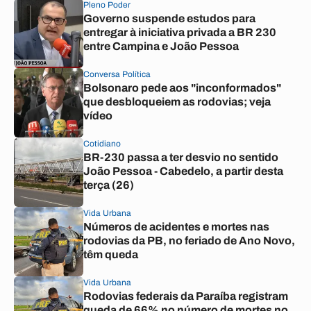
Pleno Poder
Governo suspende estudos para
entregar à iniciativa privada a BR 230
entre Campina e João Pessoa
Conversa Política
Bolsonaro pede aos "inconformados"
que desbloqueiem as rodovias; veja
vídeo
Cotidiano
BR-230 passa a ter desvio no sentido
João Pessoa - Cabedelo, a partir desta
terça (26)
Vida Urbana
Números de acidentes e mortes nas
rodovias da PB, no feriado de Ano Novo,
têm queda
Vida Urbana
Rodovias federais da Paraíba registram
queda de 66% no número de mortes no