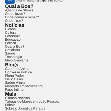
jornalismo@jornaldaparaiba.com.br
Qual a Boa?
Agenda de Shows
O que fazer?
Onde comer e beber?
Onde ficar?
Notícias
Bichos
Cultura
Economia
Educação
Política
Qual a Boa?
Cotidiano
Saúde
Tecnologia
Meio Ambiente
Blogs
Caderno Animal
Conversa Política
Pleno Poder
Sílvio Osias
Saúde Alerta
Mercado em Movimento
Papo Íntimo
Mais
Últimas Notícias
Tábuas de Marés em João Pessoa
Editais
Sobre o Jornal da Paraíba