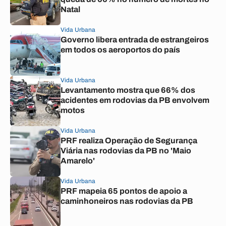
Natal
Vida Urbana
Governo libera entrada de estrangeiros
em todos os aeroportos do país
Vida Urbana
Levantamento mostra que 66% dos
acidentes em rodovias da PB envolvem
motos
Vida Urbana
PRF realiza Operação de Segurança
Viária nas rodovias da PB no 'Maio
Amarelo'
Vida Urbana
PRF mapeia 65 pontos de apoio a
caminhoneiros nas rodovias da PB